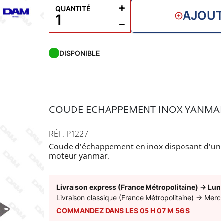
+
QUANTITÉ
AJOUT
−
DISPONIBLE
COUDE ECHAPPEMENT INOX YANMAR
RÉF. P1227
Coude d'échappement en inox disposant d'une 
moteur yanmar.
Livraison express (France Métropolitaine)
→
Lun
Livraison classique (France Métropolitaine)
→
Merc
COMMANDEZ DANS LES
05
H
07
M
55
S