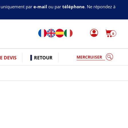
s uniquement par
e-mail
ou par
téléphone
. Ne répondez à
0
V
 DEVIS
RETOUR