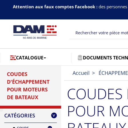
Attention aux faux comptes Facebook :
des personnes 
CATALOGUE
DOCUMENTS TECHN
Accueil
ÉCHAPPEM
COUDES
D'ÉCHAPPEMENT
COUDES 
POUR MOTEURS
DE BATEAUX
POUR MO
CATÉGORIES
>
BATEAUX