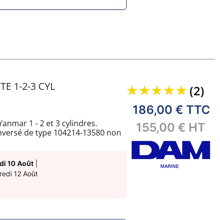
 1-2-3 CYL
(2)
186,00 €
TTC
nmar 1 - 2 et 3 cylindres.
155,00 €
HT
inversé de type 104214-13580 non
férence 104407-44480 en diamètre
di 10 Août
|
 référence YMGM321.
redi 12 Août
ètre 55mm mais dispose également
 de votre installation.