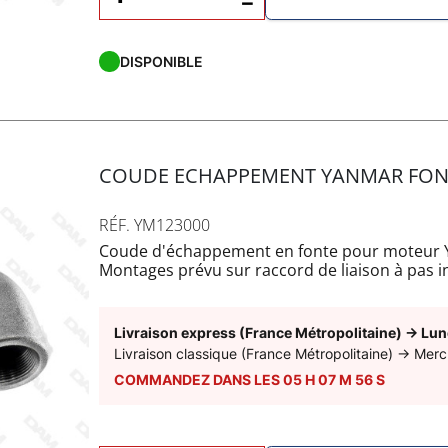
−
DISPONIBLE
COUDE ECHAPPEMENT YANMAR FONTE
RÉF. YM123000
Coude d'échappement en fonte pour moteur Ya
Montages prévu sur raccord de liaison à pas 
inclus.
Raccord de piquage d'eau non inclus sous ré
17.5mm.
Livraison express (France Métropolitaine)
→
Lun
Matériel existant également en INOX sous la
Livraison classique (France Métropolitaine)
→
Merc
La sortie est prévu pour une durite de diam
COMMANDEZ DANS LES
05
H
07
M
55
S
d'un filetage pour adapter la sortie en fonction