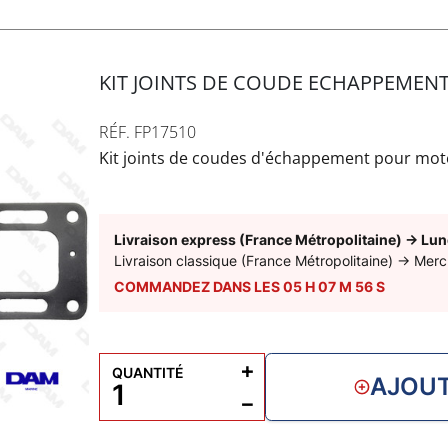
KIT JOINTS DE COUDE ECHAPPEMENT
RÉF. FP17510
Kit joints de coudes d'échappement pour mote
Livraison express (France Métropolitaine)
→
Lun
Livraison classique (France Métropolitaine)
→
Merc
COMMANDEZ DANS LES
05
H
07
M
55
S
+
QUANTITÉ
AJOUT
−