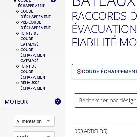
COUDE
ÉCHAPPEMENT
RACCORDS D
COUDE
D'ÉCHAPPEMENT
PRÉ-COUDE
ÉVACUATION 
D'ÉCHAPPEMENT
JOINTS DE
FIABILITÉ M
COUDE
CATALYSÉ
COUDE
ÉCHAPPEMENT
CATALYSÉ
JOINT DE
COUDE ÉCHAPPEMEN
COUDE
ÉCHAPPEMENT
REHAUSSE
ÉCHAPPEMENT
MOTEUR
>
Alimentation
353 ARTICLE(S)
Année