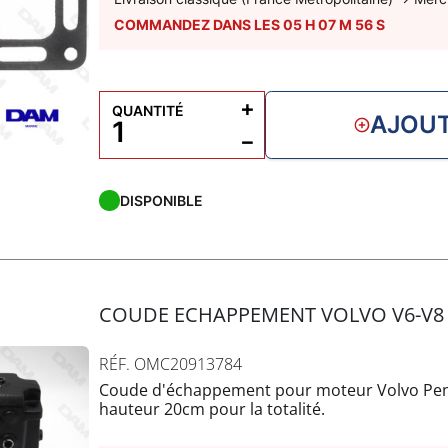
COMMANDEZ DANS LES
05
H
07
M
55
S
+
QUANTITÉ
AJOUT
−
DISPONIBLE
COUDE ECHAPPEMENT VOLVO V6-V8
RÉF. OMC20913784
Coude d'échappement pour moteur Volvo Pen
hauteur 20cm pour la totalité.
Montage incluant visserie et joint.