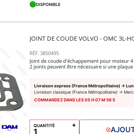
DISPONIBLE
JOINT DE COUDE VOLVO - OMC 3L-H
RÉF. 3850495
Joint de coude d'échappement pour moteur 4 
2 joints peuvent être nécessaire si une plaque
montage.
Livraison express (France Métropolitaine)
→
Lun
Livraison classique (France Métropolitaine)
→
Merc
COMMANDEZ DANS LES
05
H
07
M
55
S
+
QUANTITÉ
AJOUT