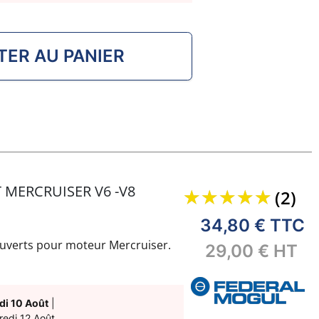
TER AU PANIER
 MERCRUISER V6 -V8
(2)
34,80 €
TTC
 ouverts pour moteur Mercruiser.
29,00 €
HT
di 10 Août
|
redi 12 Août