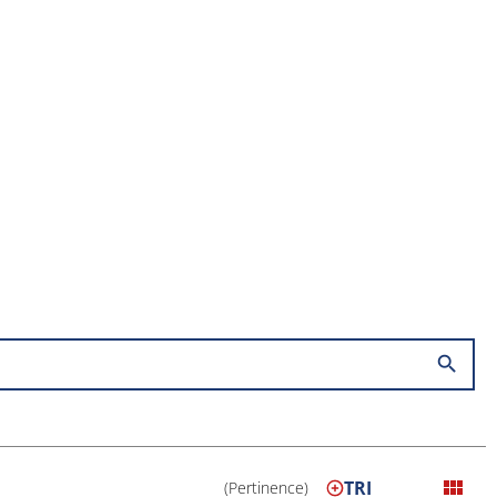
search
view_module
TRI
(Pertinence)