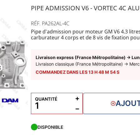
PIPE ADMISSION V6 - VORTEC 4C ALU
RÉF. PA262AL-4C
Pipe d'admission pour moteur GM V6 4.3 litre
carburateur 4 corps et de 8 vis de fixation pou
d'admission incluant des passages d'eau ave
Kit joints d'admission FP17317 à rajouter.
Livraison express (France Métropolitaine)
→
Lun
Livraison classique (France Métropolitaine)
→
Merc
COMMANDEZ DANS LES
13
H
48
M
53
S
+
QUANTITÉ
AJOUT
−
DISPONIBLE