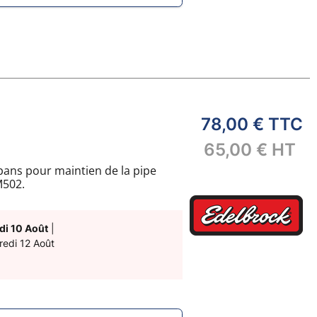
78,00 €
TTC
65,00 €
HT
 pans pour maintien de la pipe
M502.
di 10 Août
|
redi 12 Août