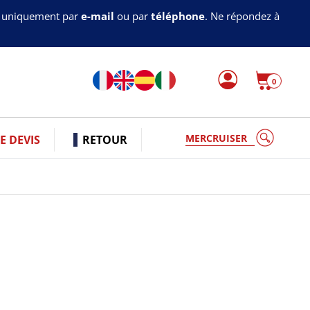
s uniquement par
e-mail
ou par
téléphone
. Ne répondez à
0
V
 DEVIS
RETOUR