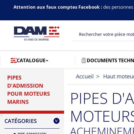
Attention aux faux comptes Facebook :
des personnes 
CATALOGUE
DOCUMENTS TECHN
Accueil
Haut moteu
PIPES
D'ADMISSION
PIPES D
POUR MOTEURS
MARINS
MOTEURS
CATÉGORIES
>
ACHEMINEME