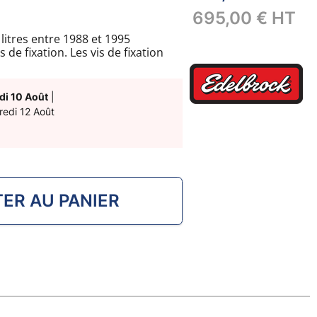
695,00 €
HT
itres entre 1988 et 1995
de fixation. Les vis de fixation
elles aux extremités.
 avec insert bronze.
di 10 Août
|
redi 12 Août
ER AU PANIER