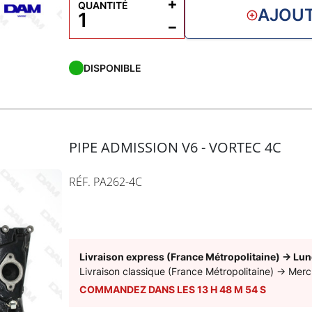
+
QUANTITÉ
AJOUT
−
DISPONIBLE
PIPE ADMISSION V6 - VORTEC 4C
RÉF. PA262-4C
Livraison express (France Métropolitaine)
→
Lun
Livraison classique (France Métropolitaine)
→
Merc
COMMANDEZ DANS LES
13
H
48
M
53
S