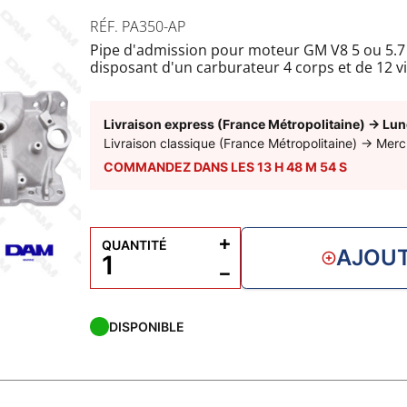
RÉF. PA350-AP
Pipe d'admission pour moteur GM V8 5 ou 5.7 l
disposant d'un carburateur 4 corps et de 12 vis 
centrales disposent d'un angle différent que c
Pipe d'admission incluant des passages d'eaux
Kit joints d'admission FP17320 à rajouter.
Livraison express (France Métropolitaine)
→
Lun
Livraison classique (France Métropolitaine)
→
Merc
COMMANDEZ DANS LES
13
H
48
M
53
S
+
QUANTITÉ
AJOUT
−
DISPONIBLE