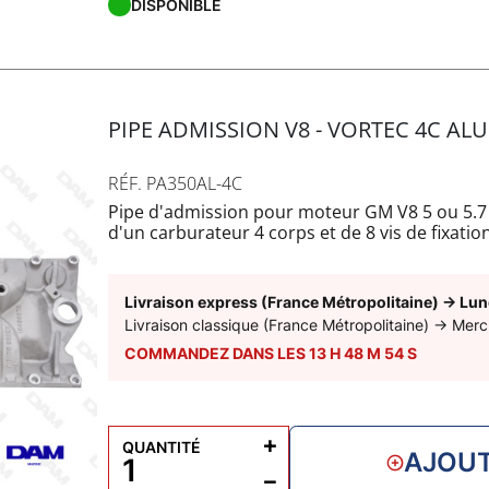
DISPONIBLE
PIPE ADMISSION V8 - VORTEC 4C ALU
RÉF. PA350AL-4C
Pipe d'admission pour moteur GM V8 5 ou 5.7 
d'un carburateur 4 corps et de 8 vis de fixatio
passages d'eaux avec insert bronze.
Kit joints d'admission FP17321 à rajouter.
Livraison express (France Métropolitaine)
→
Lun
Livraison classique (France Métropolitaine)
→
Merc
COMMANDEZ DANS LES
13
H
48
M
53
S
+
QUANTITÉ
AJOUT
−