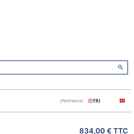
search
view_module
TRI
(Pertinence)
834,00 €
TTC