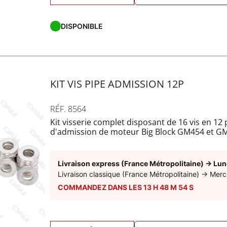
DISPONIBLE
KIT VIS PIPE ADMISSION 12P
RÉF. 8564
Kit visserie complet disposant de 16 vis en 12
d'admission de moteur Big Block GM454 et G
Caractéristiques :
- 12 pans
- Rondelles inclus
Livraison express (France Métropolitaine)
→
Lun
- Longueur sous tête 36mm
Livraison classique (France Métropolitaine)
→
Merc
- Diamètre 3/8
COMMANDEZ DANS LES
13
H
48
M
53
S