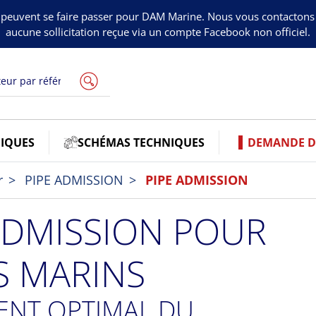
peuvent se faire passer pour DAM Marine. Nous vous contacton
aucune sollicitation reçue via un compte Facebook non officiel.
IQUES
SCHÉMAS TECHNIQUES
DEMANDE DE
r
PIPE ADMISSION
PIPE ADMISSION
'ADMISSION POUR
 MARINS
NT OPTIMAL DU