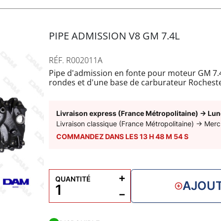
PIPE ADMISSION V8 GM 7.4L
RÉF. R002011A
Pipe d'admission en fonte pour moteur GM 7.4
rondes et d'une base de carburateur Rocheste
Applications :
- Carburateur
- TBI
Livraison express (France Métropolitaine)
→
Lun
Livraison classique (France Métropolitaine)
→
Merc
COMMANDEZ DANS LES
13
H
48
M
53
S
+
QUANTITÉ
AJOUT
−