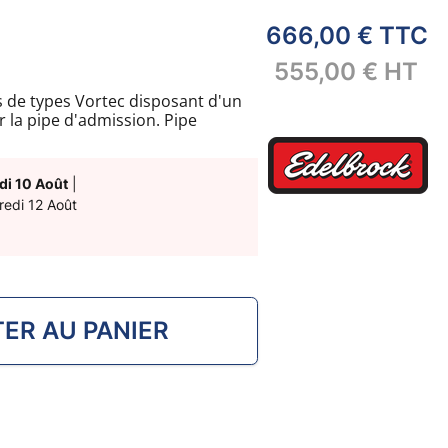
666,00 €
TTC
555,00 €
HT
s de types Vortec disposant d'un
r la pipe d'admission. Pipe
c une bague en bronze.
di 10 Août
|
redi 12 Août
ER AU PANIER