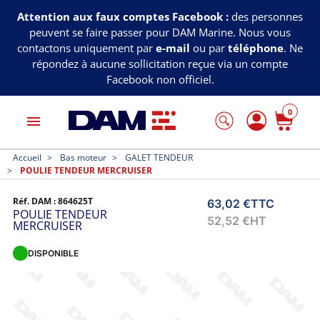
Attention aux faux comptes Facebook :
des personnes
peuvent se faire passer pour DAM Marine. Nous vous
contactons uniquement par
e-mail
ou par
téléphone
. Ne
répondez à aucune sollicitation reçue via un compte
Facebook non officiel.
0
menu
Accueil
Bas moteur
GALET TENDEUR
POULIE TENDEUR MERCRUISER
Réf. DAM :
864625T
63,02 €
TTC
POULIE TENDEUR
52,52 €
HT
MERCRUISER
DISPONIBLE