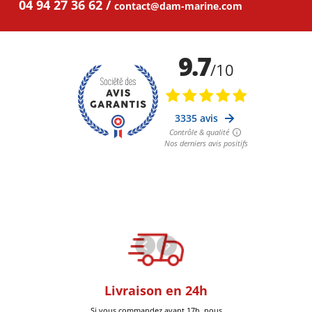
04 94 27 36 62
contact@dam-marine.com
oom
Livraison en 24h
+30k Pi
que à Six-Fours
Si vous commandez avant 17h nous
Livrées