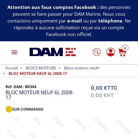
Attention aux faux comptes Facebook :
des personnes
peuvent se faire passer pour DAM Marine. Nous vous
contactons uniquement par
e-mail
ou par
téléphone
. Ne
répondez à aucune sollicitation reçue via un compte
Facebook non officiel.
0
menu
Accueil
BLOCS MOTEURS
Blocs moteurs neufs
BLOC MOTEUR NEUF 6L 2008-17
Réf. DAM :
BK364
0,00 €
TTC
BLOC MOTEUR NEUF 6L 2008-
0,00 €
HT
17
SUR COMMANDE