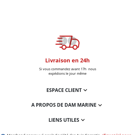
oom
Livraison en 24h
+30k Pi
que à Six-Fours
Si vous commandez avant 17h nous
Livrées
expédions le jour même

ESPACE CLIENT

A PROPOS DE DAM MARINE

LIENS UTILES