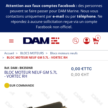
Attention aux faux comptes Facebook :
des personnes
peuvent se faire passer pour DAM Marine. Nous vous
contactons uniquement par
e-mail
ou par
téléphone
. Ne
répondez à aucune sollicitation reçue via un compte
Facebook non officiel.
0
menu
Accueil
BLOCS MOTEURS
Blocs moteurs neufs
BLOC MOTEUR NEUF GM 5.7L - VORTEC RH
Réf. DAM :
BK350NR
0,00 €
TTC
BLOC MOTEUR NEUF GM 5.7L
0,00 €
HT
- VORTEC RH
SUR COMMANDE