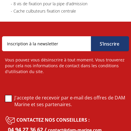
- 8 vis de fixation pour la pipe d'admission
- Cache culbuteurs fixation centrale
- Rotation inverse : allumage 1-2-7-5-6-3-4-8
- Sans trou de perçage pour l'axe de pompe à essence
- Culasses de types VORTEC
- Poussoirs à rouleaux
Produit parfait pour le remplacement de votre moteur
Mercruiser , Volvo , OMC , Crusader ...
Vous pouvez vous désinscrire à tout moment. Vous trouverez
Bloc moteur incluant les postes suivants :
pour cela nos informations de contact dans les conditions
- Carter de distribution
d'utilisation du site.
- Carter d'huile
- Cache culbuteurs
- Damper avant
J'accepte de recevoir par e-mail des offres de DAM
Marine et ses partenaires.
CONTACTEZ NOS CONSEILLERS :
04 94 27 36 62
contact@dam-marine.com