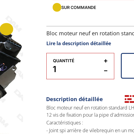
SUR COMMANDE
Bloc moteur neuf en rotation stan
disposant de 12 vis de fixation pou
Lire la description détaillée
Caractéristiques :
+
QUANTITÉ
- Joint spi arrière de vilebrequin 
−
- 12 vis de fixation pour la pipe d
- Cache culbuteurs fixation central
Description détaillée
Bloc moteur neuf en rotation standard L
- Rotation standard : allumage 1-8-
12 vis de fixation pour la pipe d'admissio
Caractéristiques :
- Trou de perçage pour l'axe de p
- Joint spi arrière de vilebrequin en un 