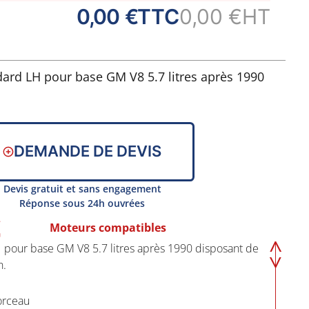
0,00 €
TTC
0,00 €
HT
dard LH pour base GM V8 5.7 litres après 1990
r la pipe d'admission.
DEMANDE DE DEVIS
en un morceau
Devis gratuit et sans engagement
'admission
Réponse sous 24h ouvrées
e
Moteurs compatibles
H pour base GM V8 5.7 litres après 1990 disposant de
4-3-6-5-7-2
n.
ompe à essence
morceau