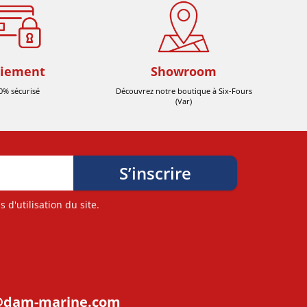
iement
Showroom
0% sécurisé
Découvrez notre boutique à Six-Fours
(Var)
d'utilisation du site.
@dam-marine.com