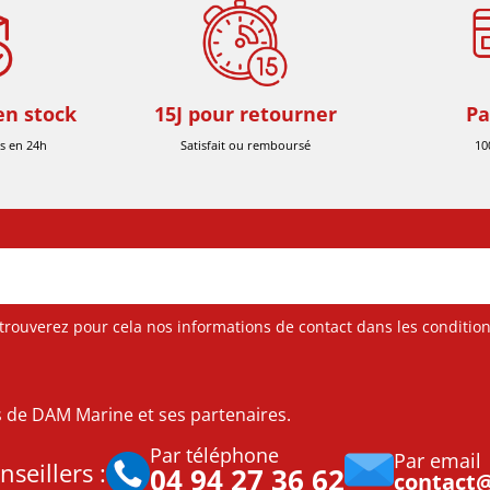
en stock
15J pour retourner
Pa
s en 24h
Satisfait ou remboursé
10
ouverez pour cela nos informations de contact dans les conditions 
es de DAM Marine et ses partenaires.
Par téléphone
Par email
seillers :
04 94 27 36 62
contact