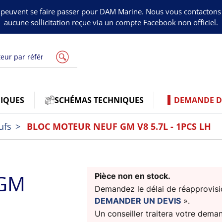
peuvent se faire passer pour DAM Marine. Nous vous contacton
aucune sollicitation reçue via un compte Facebook non officiel.
IQUES
SCHÉMAS TECHNIQUES
DEMANDE DE
ufs
BLOC MOTEUR NEUF GM V8 5.7L - 1PCS LH
 GM
Pièce non en stock.
Demandez le délai de réapprovisio
DEMANDER UN DEVIS
».
Un conseiller traitera votre dema