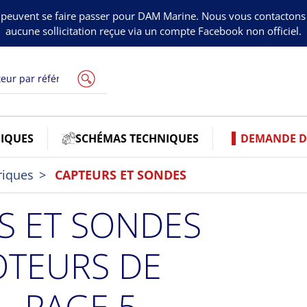
peuvent se faire passer pour DAM Marine. Nous vous contacton
aucune sollicitation reçue via un compte Facebook non officiel.
IQUES
SCHÉMAS TECHNIQUES
DEMANDE DE
riques
CAPTEURS ET SONDES
S ET SONDES
TEURS DE
- PAGE 5