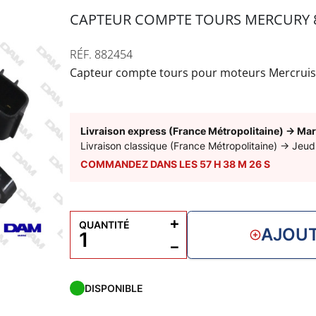
CAPTEUR COMPTE TOURS MERCURY 
RÉF. 882454
Capteur compte tours pour moteurs Mercruiser
Livraison express (France Métropolitaine)
→
Mar
Livraison classique (France Métropolitaine)
→
Jeud
COMMANDEZ DANS LES
57
H
38
M
25
S
+
QUANTITÉ
AJOUT
−
DISPONIBLE