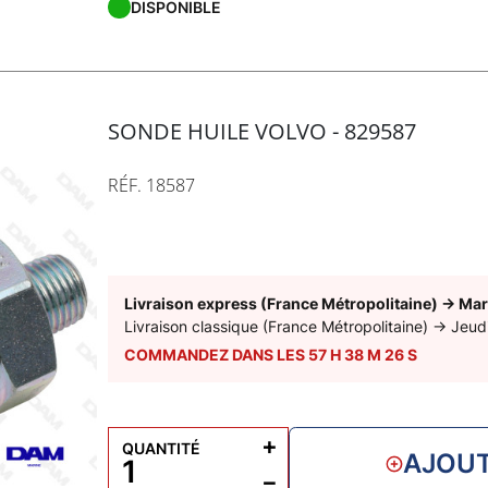
DISPONIBLE
SONDE HUILE VOLVO - 829587
RÉF. 18587
Livraison express (France Métropolitaine)
→
Mar
Livraison classique (France Métropolitaine)
→
Jeud
COMMANDEZ DANS LES
57
H
38
M
25
S
+
QUANTITÉ
AJOUT
−