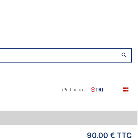
search
view_module
TRI
(Pertinence)
90,00 €
TTC