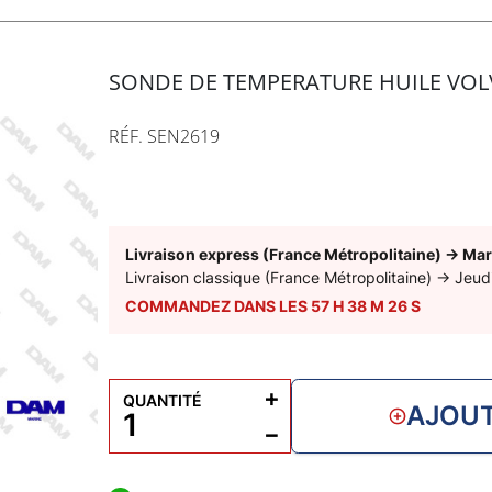
SONDE DE TEMPERATURE HUILE VOL
RÉF. SEN2619
Livraison express (France Métropolitaine)
→
Mar
Livraison classique (France Métropolitaine)
→
Jeud
COMMANDEZ DANS LES
57
H
38
M
25
S
+
QUANTITÉ
AJOUT
−