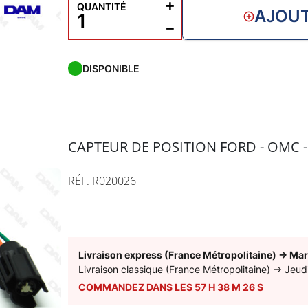
+
QUANTITÉ
AJOUT
−
DISPONIBLE
CAPTEUR DE POSITION FORD - OMC 
RÉF. R020026
Livraison express (France Métropolitaine)
→
Mar
Livraison classique (France Métropolitaine)
→
Jeud
COMMANDEZ DANS LES
57
H
38
M
25
S