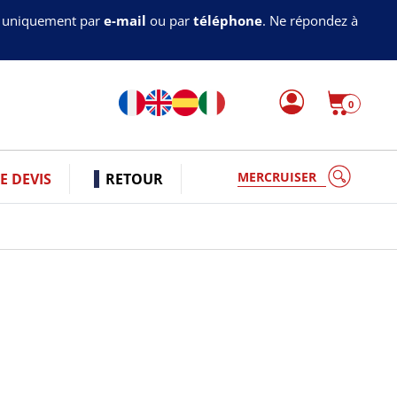
s uniquement par
e-mail
ou par
téléphone
. Ne répondez à
0
 DEVIS
RETOUR