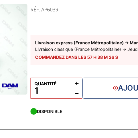
RÉF. AP6039
Livraison express (France Métropolitaine)
→
Mar
Livraison classique (France Métropolitaine)
→
Jeud
COMMANDEZ DANS LES
57
H
38
M
25
S
+
QUANTITÉ
AJOU
−
DISPONIBLE