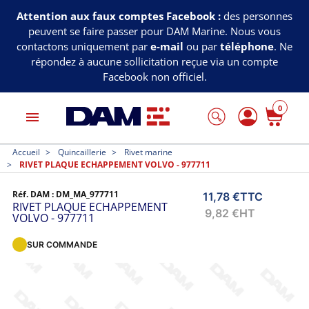
Attention aux faux comptes Facebook :
des personnes
peuvent se faire passer pour DAM Marine. Nous vous
contactons uniquement par
e-mail
ou par
téléphone
. Ne
répondez à aucune sollicitation reçue via un compte
Facebook non officiel.
0
menu
Accueil
Quincaillerie
Rivet marine
RIVET PLAQUE ECHAPPEMENT VOLVO - 977711
Réf. DAM :
DM_MA_977711
11,78 €
TTC
RIVET PLAQUE ECHAPPEMENT
9,82 €
HT
VOLVO - 977711
SUR COMMANDE