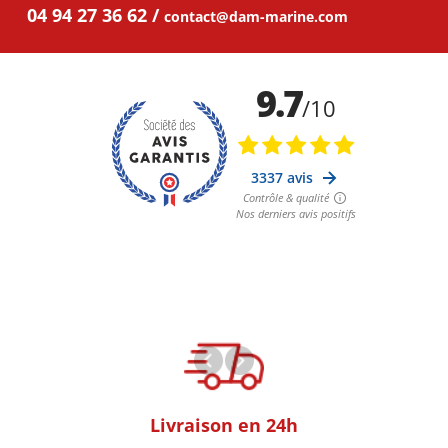
04 94 27 36 62
contact@dam-marine.com
oom
Livraison en 24h
+30k Pi