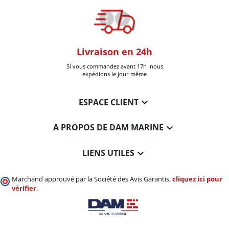
oom
Livraison en 24h
+30k Pi
que à Six-Fours
Si vous commandez avant 17h nous
Livrées
expédions le jour même

ESPACE CLIENT

A PROPOS DE DAM MARINE

LIENS UTILES
Marchand approuvé par la Société des Avis Garantis,
cliquez ici pour
vérifier
.