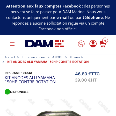
Attention aux faux comptes Facebook :
des personnes
peuvent se faire passer pour DAM Marine. Nous vous
contactons uniquement par
e-mail
ou par
téléphone
. Ne
répondez à aucune sollicitation reçue via un compte
Facebook non officiel.
0
menu
Accueil
Entretien annuel
ANODE
Kit anode
KIT ANODES ALU YAMAHA 150HP CONTRE ROTATION
Réf. DAM :
10184A
46,80 €
TTC
KIT ANODES ALU YAMAHA
39,00 €
HT
150HP CONTRE ROTATION
DISPONIBLE