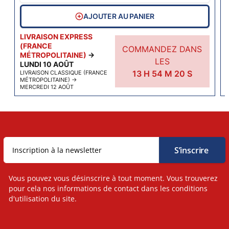
AJOUTER AU PANIER
LIVRAISON EXPRESS
(FRANCE
COMMANDEZ DANS
MÉTROPOLITAINE)
→
LES
LUNDI 10 AOÛT
13
H
54
M
20
S
LIVRAISON CLASSIQUE (FRANCE
MÉTROPOLITAINE)
→
MERCREDI 12 AOÛT
Vous pouvez vous désinscrire à tout moment. Vous trouverez
pour cela nos informations de contact dans les conditions
d'utilisation du site.