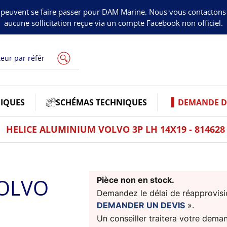
peuvent se faire passer pour DAM Marine. Nous vous contacton
aucune sollicitation reçue via un compte Facebook non officiel.
IQUES
SCHÉMAS TECHNIQUES
DEMANDE DE
HELICE ALUMINIUM VOLVO 3P LH 14X19 - 814628
VOLVO
Pièce non en stock.
Demandez le délai de réapprovisio
DEMANDER UN DEVIS
».
Un conseiller traitera votre dema