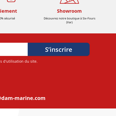
iement
Showroom
0% sécurisé
Découvrez notre boutique à Six-Fours
(Var)
d'utilisation du site.
@dam-marine.com