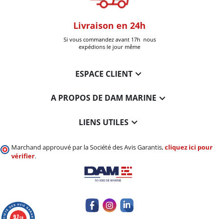
oom
Livraison en 24h
+30k Pi
que à Six-Fours
Si vous commandez avant 17h nous
Livrées
expédions le jour même

ESPACE CLIENT

A PROPOS DE DAM MARINE

LIENS UTILES
Marchand approuvé par la Société des Avis Garantis,
cliquez ici pour
vérifier
.
9.7
/10