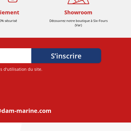
iement
Showroom
0% sécurisé
Découvrez notre boutique à Six-Fours
(Var)
d'utilisation du site.
@dam-marine.com