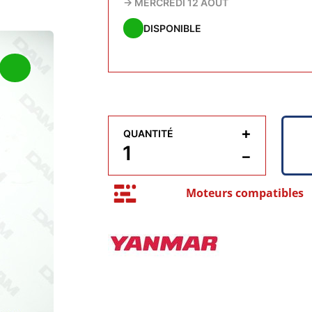
→
MERCREDI 12 AOÛT
DISPONIBLE
+
QUANTITÉ
−
Moteurs compatibles