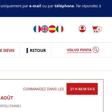
s uniquement par
e-mail
ou par
téléphone
. Ne répondez à
0
VOLVO PENTA
 DEVIS
RETOUR
COMMANDEZ DANS LES
21
H
48
M
53
S
0 AOÛT
OPOLITAINE)