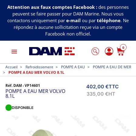
Attention aux faux comptes Facebook :
des personnes
peuvent se faire passer pour DAM Marine. Nous vous
contactons uniquement par
e-mail
ou par
téléphone
. Ne
répondez à aucune sollicitation reçue via un compte
Facebook non officiel.
0
menu
Accueil
Refroidissement
POMPE A EAU
POMPE A EAU DE MER
POMPE A EAU MER VOLVO 8.1L
Réf. DAM :
VP14601
402,00 €
TTC
POMPE A EAU MER VOLVO
335,00 €
HT
8.1L
DISPONIBLE