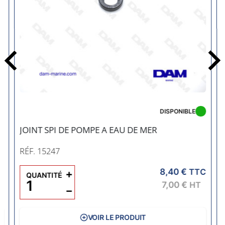
Précédent
DISPONIBLE
JOINT SPI DE POMPE A EAU DE MER
RÉF. 15247
8,40 €
C
+
TTC
QUANTITÉ
7,00 €
HT
−
VOIR LE PRODUIT