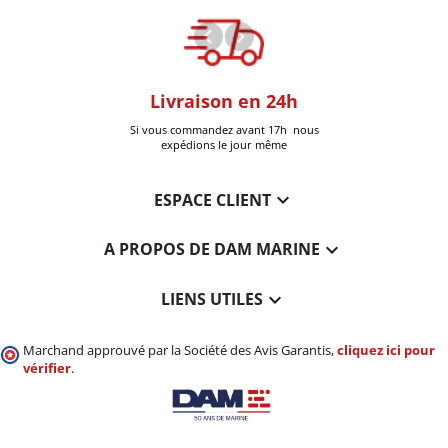
oom
Livraison en 24h
+30k Pi
que à Six-Fours
Si vous commandez avant 17h nous
Livrées
expédions le jour même

ESPACE CLIENT

A PROPOS DE DAM MARINE

LIENS UTILES
Marchand approuvé par la Société des Avis Garantis,
cliquez ici pour
vérifier
.