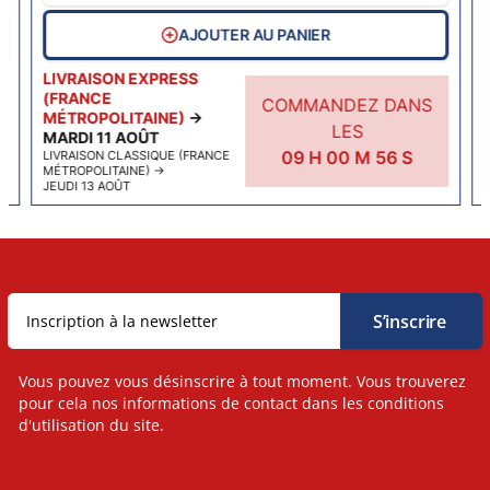
AJOUTER AU PANIER
LIVRAISON EXPRESS
(FRANCE
COMMANDEZ DANS
MÉTROPOLITAINE)
→
LES
MARDI 11 AOÛT
09
H
00
M
55
S
LIVRAISON CLASSIQUE (FRANCE
MÉTROPOLITAINE)
→
JEUDI 13 AOÛT
Vous pouvez vous désinscrire à tout moment. Vous trouverez
pour cela nos informations de contact dans les conditions
d'utilisation du site.