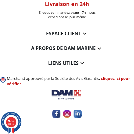
oom
Livraison en 24h
+30k Pi
que à Six-Fours
Si vous commandez avant 17h nous
Livrées
expédions le jour même

ESPACE CLIENT

A PROPOS DE DAM MARINE

LIENS UTILES
Marchand approuvé par la Société des Avis Garantis,
cliquez ici pour
vérifier
.
9.7
/10
3335 avis