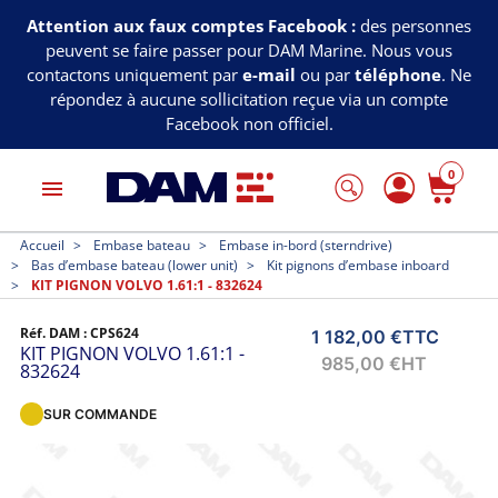
Attention aux faux comptes Facebook :
des personnes
peuvent se faire passer pour DAM Marine. Nous vous
contactons uniquement par
e-mail
ou par
téléphone
. Ne
répondez à aucune sollicitation reçue via un compte
Facebook non officiel.
0
menu
Accueil
Embase bateau
Embase in-bord (sterndrive)
Bas d’embase bateau (lower unit)
Kit pignons d’embase inboard
KIT PIGNON VOLVO 1.61:1 - 832624
Réf. DAM :
CPS624
1 182,00 €
TTC
KIT PIGNON VOLVO 1.61:1 -
985,00 €
HT
832624
SUR COMMANDE