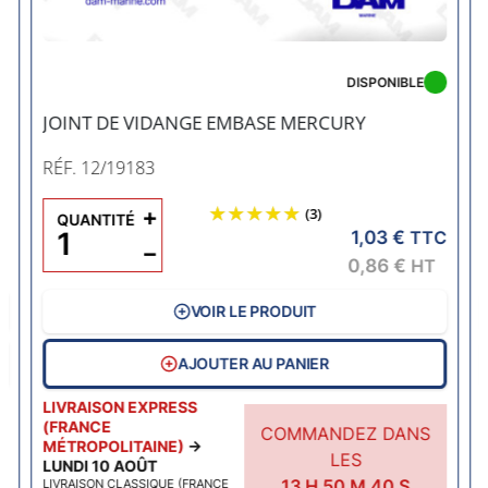
Précédent
DISPONIBLE
JOINT DE VIDANGE EMBASE MERCURY
RÉF. 12/19183
C
+
(3)
QUANTITÉ
1,03 €
TTC
−
0,86 €
HT
VOIR LE PRODUIT
AJOUTER AU PANIER
LIVRAISON EXPRESS
(FRANCE
COMMANDEZ DANS
MÉTROPOLITAINE)
→
LES
LUNDI 10 AOÛT
13
H
50
M
40
S
LIVRAISON CLASSIQUE (FRANCE