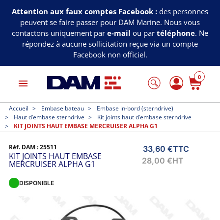
Attention aux faux comptes Facebook :
des personnes
peuvent se faire passer pour DAM Marine. Nous vous
contactons uniquement par
e-mail
ou par
téléphone
. Ne
répondez à aucune sollicitation reçue via un compte
Facebook non officiel.
0
menu
Accueil
Embase bateau
Embase in-bord (sterndrive)
Haut d’embase sterndrive
Kit joints haut d’embase sterndrive
KIT JOINTS HAUT EMBASE MERCRUISER ALPHA G1
Réf. DAM :
25511
33,60 €
TTC
KIT JOINTS HAUT EMBASE
28,00 €
HT
MERCRUISER ALPHA G1
DISPONIBLE