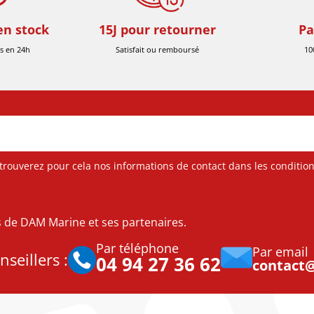
en stock
15J pour retourner
Pa
s en 24h
Satisfait ou remboursé
10
ouverez pour cela nos informations de contact dans les conditions 
es de DAM Marine et ses partenaires.
Par téléphone
Par email
seillers :
04 94 27 36 62
contact