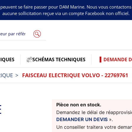
peuvent se faire passer pour DAM Marine. Nous vous contacton
aucune sollicitation reçue via un compte Facebook non officiel.
IQUES
SCHÉMAS TECHNIQUES
DEMANDE DE
RIQUE
FAISCEAU ELECTRIQUE VOLVO - 22769761
E
Pièce non en stock.
Demandez le délai de réapprovisio
DEMANDER UN DEVIS
».
Un conseiller traitera votre dema