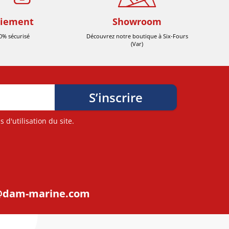
iement
Showroom
0% sécurisé
Découvrez notre boutique à Six-Fours
(Var)
d'utilisation du site.
@dam-marine.com