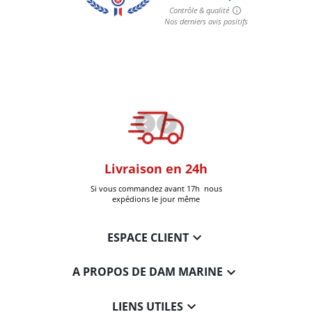
oom
Livraison en 24h
+30k Pi
que à Six-Fours
Si vous commandez avant 17h nous
Livrées
expédions le jour même

ESPACE CLIENT

A PROPOS DE DAM MARINE

LIENS UTILES