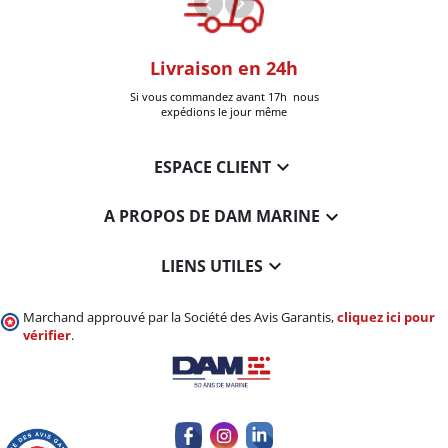
oom
Livraison en 24h
+30k Pi
que à Six-Fours
Si vous commandez avant 17h nous
Livrées
expédions le jour même

ESPACE CLIENT

A PROPOS DE DAM MARINE

LIENS UTILES
Marchand approuvé par la Société des Avis Garantis,
cliquez ici pour
vérifier
.