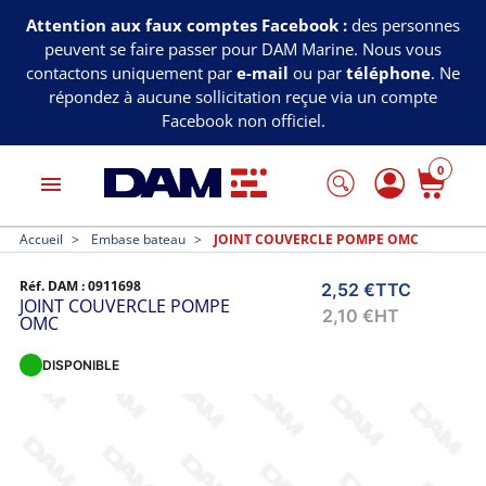
Attention aux faux comptes Facebook :
des personnes
peuvent se faire passer pour DAM Marine. Nous vous
contactons uniquement par
e-mail
ou par
téléphone
. Ne
répondez à aucune sollicitation reçue via un compte
Facebook non officiel.
0
menu
Accueil
Embase bateau
JOINT COUVERCLE POMPE OMC
Réf. DAM :
0911698
2,52 €
TTC
JOINT COUVERCLE POMPE
2,10 €
HT
OMC
DISPONIBLE