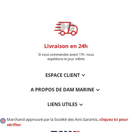
oom
Livraison en 24h
+30k Pi
que à Six-Fours
Si vous commandez avant 17h nous
Livrées
expédions le jour même

ESPACE CLIENT

A PROPOS DE DAM MARINE

LIENS UTILES
Marchand approuvé par la Société des Avis Garantis,
cliquez ici pour
vérifier
.