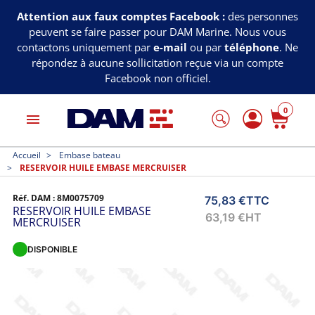
Attention aux faux comptes Facebook :
des personnes
peuvent se faire passer pour DAM Marine. Nous vous
contactons uniquement par
e-mail
ou par
téléphone
. Ne
répondez à aucune sollicitation reçue via un compte
Facebook non officiel.
0
menu
Accueil
Embase bateau
RESERVOIR HUILE EMBASE MERCRUISER
Réf. DAM :
8M0075709
75,83 €
TTC
RESERVOIR HUILE EMBASE
63,19 €
HT
MERCRUISER
DISPONIBLE