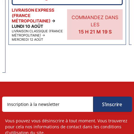
LIVRAISON EXPRESS
(FRANCE
COMMANDEZ DANS
MÉTROPOLITAINE)
→
LES
LUNDI 10 AOÛT
15
H
21
M
18
S
LIVRAISON CLASSIQUE (FRANCE
MÉTROPOLITAINE)
→
MERCREDI 12 AOÛT
Vous pouvez vous désinscrire à tout moment. Vous trouverez
pour cela nos informations de contact dans les conditions
d'utilisation du site.