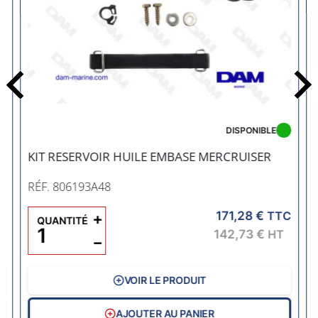
Précédent
DISPONIBLE
KIT RESERVOIR HUILE EMBASE MERCRUISER
RÉF. 806193A48
171,28 €
C
+
TTC
QUANTITÉ
142,73 €
HT
−
VOIR LE PRODUIT
AJOUTER AU PANIER