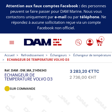
Attention aux faux comptes Facebook :
des personnes
peuvent se faire passer pour DAM Marine. Nous vous
contactons uniquement par
e-mail
ou par
téléphone
. Ne
répondez à aucune sollicitation reçue via un compte
Facebook non officiel.
0
menu
Accueil
Refroidissement
Échangeurs
Échangeur de température
ECHANGEUR DE TEMPERATURE VOLVO D3
Réf. DAM :
DM_MA_21456343
3 283,20 €
TTC
ECHANGEUR DE
2 736,00 €
HT
TEMPERATURE VOLVO D3
SUR COMMANDE