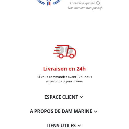
oom
Livraison en 24h
+30k Pi
que à Six-Fours
Si vous commandez avant 17h nous
Livrées
expédions le jour même

ESPACE CLIENT

A PROPOS DE DAM MARINE

LIENS UTILES