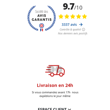
oom
Livraison en 24h
+30k Pi
que à Six-Fours
Si vous commandez avant 17h nous
Livrées
expédions le jour même

ESPACE CLIENT