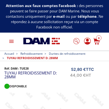
Attention aux faux comptes Facebook :
des personnes
peuvent se faire passer pour DAM Marine. Nous vous
contactons uniquement par
e-mail
ou par
téléphone
. Ne
répondez à aucune sollicitation reçue via un compte
Facebook non officiel.
0
menu
Accueil
Refroidissement
Durites de refroidissement
TUYAU REFROIDISSEMENT D: 28MM
Réf. DAM :
TUE28
52,80 €
TTC
TUYAU REFROIDISSEMENT D:
44,00 €
HT
28MM
DISPONIBLE