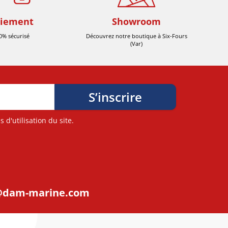
iement
Showroom
0% sécurisé
Découvrez notre boutique à Six-Fours
(Var)
d'utilisation du site.
@dam-marine.com