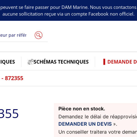
peuvent se faire passer pour DAM Marine. Nous vous contacton
aucune sollicitation reçue via un compte Facebook non officiel.
IQUES
SCHÉMAS TECHNIQUES
DEMANDE DE
- 872355
355
Pièce non en stock.
Demandez le délai de réapprovisio
DEMANDER UN DEVIS
».
Un conseiller traitera votre dema