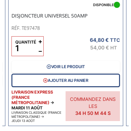
DISPONIBLE
DISJONCTEUR UNIVERSEL 50AMP
RÉF. TE97478
64,80 €
C
+
TTC
QUANTITÉ
54,00 €
HT
−
VOIR LE PRODUIT
AJOUTER AU PANIER
LIVRAISON EXPRESS
(FRANCE
COMMANDEZ DANS
MÉTROPOLITAINE)
→
LES
MARDI 11 AOÛT
34
H
50
M
43
S
LIVRAISON CLASSIQUE (FRANCE
MÉTROPOLITAINE)
→
JEUDI 13 AOÛT