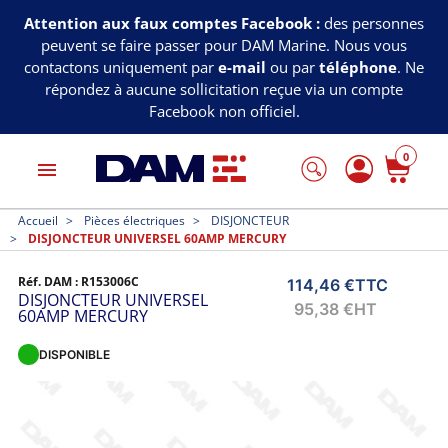
Attention aux faux comptes Facebook :
des personnes
peuvent se faire passer pour DAM Marine. Nous vous
contactons uniquement par
e-mail
ou par
téléphone
. Ne
répondez à aucune sollicitation reçue via un compte
Facebook non officiel.
0
menu
Accueil
Pièces électriques
DISJONCTEUR
DISJONCTEUR UNIVERSEL 60AMP MERCURY
Réf. DAM :
R153006C
114,46 €
TTC
DISJONCTEUR UNIVERSEL
95,38 €
HT
60AMP MERCURY
DISPONIBLE