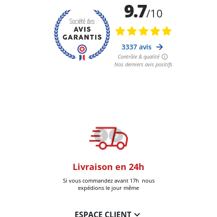
oom
Livraison en 24h
+30k Pi
que à Six-Fours
Si vous commandez avant 17h nous
Livrées
expédions le jour même

ESPACE CLIENT