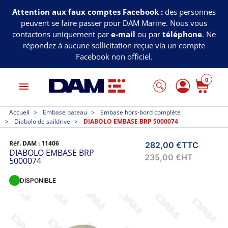
Attention aux faux comptes Facebook :
des personnes
peuvent se faire passer pour DAM Marine. Nous vous
contactons uniquement par
e-mail
ou par
téléphone
. Ne
répondez à aucune sollicitation reçue via un compte
Facebook non officiel.
0
menu
Accueil
Embase bateau
Embase hors-bord complète
Diabolo de saildrive
DIABOLO EMBASE BRP 5000074
Réf. DAM :
11406
282,00 €
TTC
DIABOLO EMBASE BRP
235,00 €
HT
5000074
DISPONIBLE