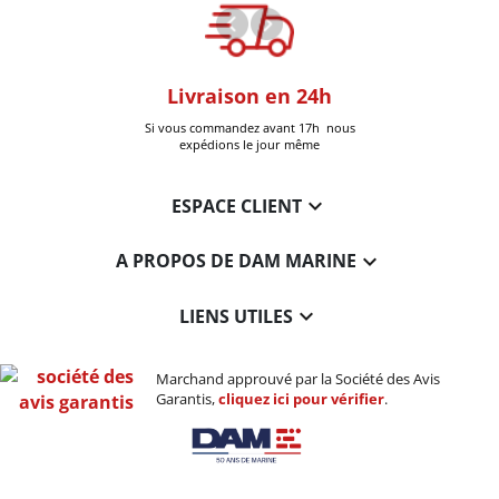
oom
Livraison en 24h
+30k Pi
que à Six-Fours
Si vous commandez avant 17h nous
Livrées
expédions le jour même

ESPACE CLIENT

A PROPOS DE DAM MARINE

LIENS UTILES
Marchand approuvé par la Société des Avis
Garantis,
cliquez ici pour vérifier
.