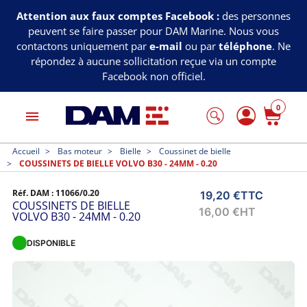
Attention aux faux comptes Facebook :
des personnes
peuvent se faire passer pour DAM Marine. Nous vous
contactons uniquement par
e-mail
ou par
téléphone
. Ne
répondez à aucune sollicitation reçue via un compte
Facebook non officiel.
0
menu
Accueil
Bas moteur
Bielle
Coussinet de bielle
COUSSINETS DE BIELLE VOLVO B30 - 24MM - 0.20
Réf. DAM :
11066/0.20
19,20 €
TTC
COUSSINETS DE BIELLE
16,00 €
HT
VOLVO B30 - 24MM - 0.20
DISPONIBLE