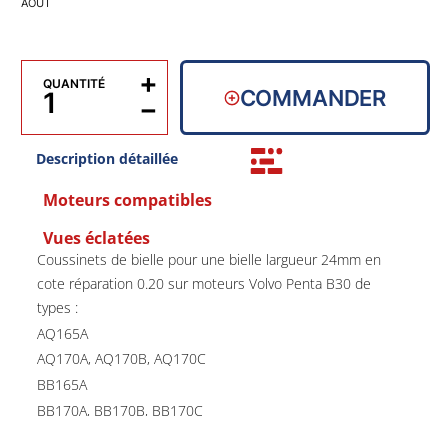
AOÛT
+
QUANTITÉ
COMMANDER
−
Description détaillée
Moteurs compatibles
Vues éclatées
Coussinets de bielle pour une bielle largueur 24mm en
cote réparation 0.20 sur moteurs Volvo Penta B30 de
types :
AQ165A
AQ170A, AQ170B, AQ170C
BB165A
BB170A, BB170B, BB170C
Pour bloc disposant de 8 vis de fixations pour le porte