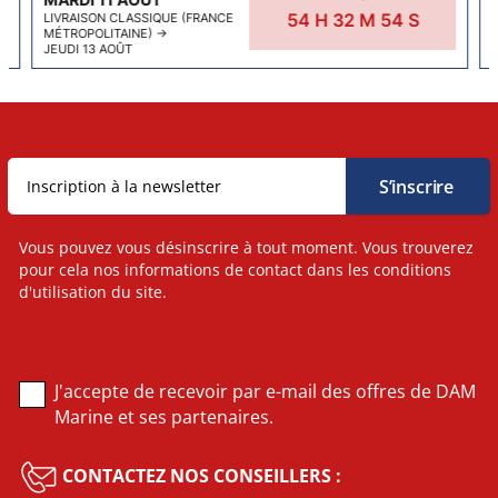
54
H
32
M
53
S
LIVRAISON CLASSIQUE (FRANCE
MÉTROPOLITAINE)
→
JEUDI 13 AOÛT
Vous pouvez vous désinscrire à tout moment. Vous trouverez
pour cela nos informations de contact dans les conditions
d'utilisation du site.
J'accepte de recevoir par e-mail des offres de DAM
Marine et ses partenaires.
CONTACTEZ NOS CONSEILLERS :