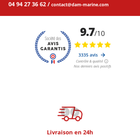
04 94 27 36 62
contact@dam-marine.com
oom
Livraison en 24h
+30k Pi