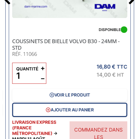
Précédent
DISPONIBLE
COUSSINETS DE BIELLE VOLVO B30 - 24MM -
STD
RÉF. 11066
16,80 €
C
+
TTC
QUANTITÉ
14,00 €
HT
−
VOIR LE PRODUIT
AJOUTER AU PANIER
LIVRAISON EXPRESS
(FRANCE
COMMANDEZ DANS
MÉTROPOLITAINE)
→
LES
MARDI 11 AOÛT