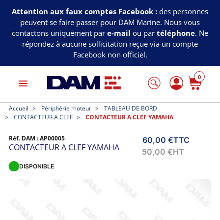
Attention aux faux comptes Facebook :
des personnes
peuvent se faire passer pour DAM Marine. Nous vous
contactons uniquement par
e-mail
ou par
téléphone
. Ne
répondez à aucune sollicitation reçue via un compte
Facebook non officiel.
0
menu
Accueil
Périphérie moteur
TABLEAU DE BORD
CONTACTEUR A CLEF
CONTACTEUR A CLEF YAMAHA
Réf. DAM :
AP00005
60,00 €
TTC
CONTACTEUR A CLEF YAMAHA
50,00 €
HT
DISPONIBLE