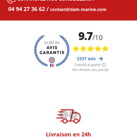
04 94 27 36 62
contact@dam-marine.com
oom
Livraison en 24h
+30k Pi