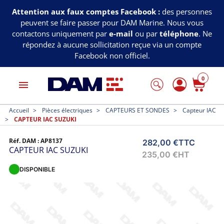
Attention aux faux comptes Facebook :
des personnes
peuvent se faire passer pour DAM Marine. Nous vous
contactons uniquement par
e-mail
ou par
téléphone
. Ne
répondez à aucune sollicitation reçue via un compte
Facebook non officiel.
0
menu
Accueil
Pièces électriques
CAPTEURS ET SONDES
Capteur IAC
CAPTEUR IAC SUZUKI
Réf. DAM :
AP8137
282,00 €
TTC
CAPTEUR IAC SUZUKI
235,00 €
HT
DISPONIBLE