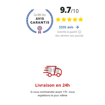
oom
Livraison en 24h
+30k Pi
que à Six-Fours
Si vous commandez avant 17h nous
Livrées
expédions le jour même