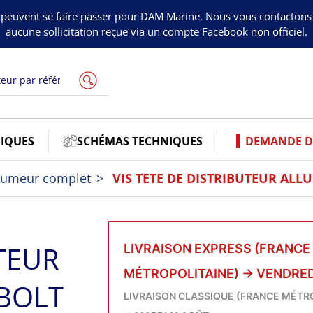
peuvent se faire passer pour DAM Marine. Nous vous contacton
aucune sollicitation reçue via un compte Facebook non officiel.
IQUES
SCHÉMAS TECHNIQUES
DEMANDE DE
lumeur complet
VIS TETE DE DISTRIBUTEUR AL
UTEUR
LIVRAISON EXPRESS (FRANCE
MÉTROPOLITAINE)
→
VENDRED
BOLT
LIVRAISON CLASSIQUE (FRANCE MÉTR