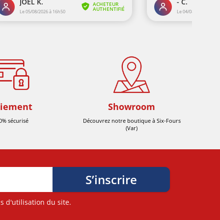
iement
Showroom
0% sécurisé
Découvrez notre boutique à Six-Fours
(Var)
d'utilisation du site.