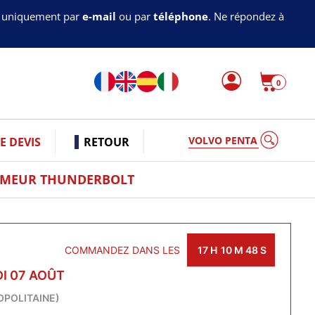
s uniquement par
e-mail
ou par
téléphone
. Ne répondez à
0
VOLVO PE
 DEVIS
RETOUR
LUMEUR THUNDERBOLT
COMMANDEZ DANS LES
17
H
10
M
47
S
I 07 AOÛT
OPOLITAINE)