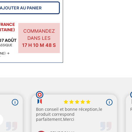
AJOUTER AU PANIER
FRANCE
TAINE)
COMMANDEZ
DANS LES
07 AOÛT
17
H
10
M
47
S
ASSIQUE
INE)
→
T