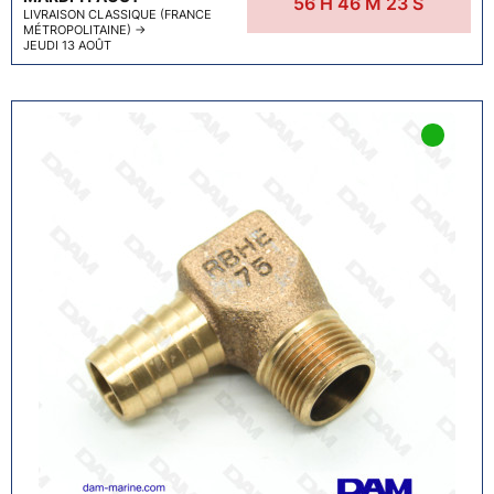
56
H
46
M
22
S
LIVRAISON CLASSIQUE (FRANCE
MÉTROPOLITAINE)
→
JEUDI 13 AOÛT