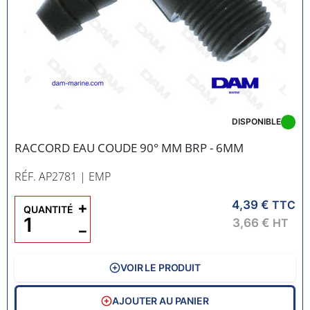
DISPONIBLE
RACCORD EAU COUDE 90° MM BRP - 6MM
RÉF. AP2781
| EMP
4,39 €
+
TTC
QUANTITÉ
3,66 €
HT
−
VOIR LE PRODUIT
AJOUTER AU PANIER