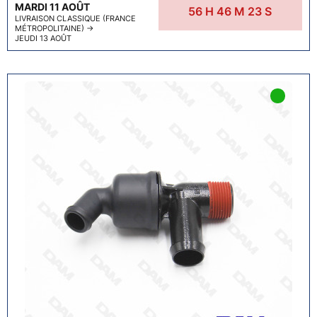
MARDI 11 AOÛT
56
H
46
M
22
S
LIVRAISON CLASSIQUE (FRANCE
MÉTROPOLITAINE)
→
JEUDI 13 AOÛT