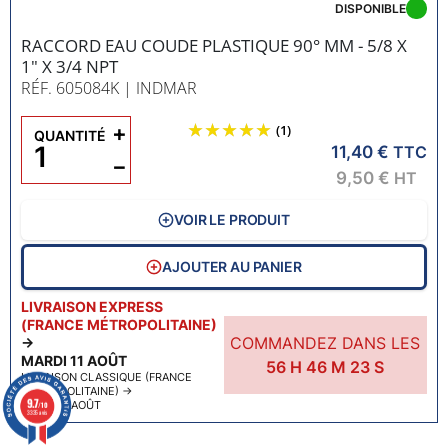
DISPONIBLE
RACCORD EAU COUDE PLASTIQUE 90° MM - 5/8 X
1" X 3/4 NPT
RÉF. 605084K
| INDMAR
+
(1)
QUANTITÉ
11,40 €
TTC
−
9,50 €
HT
VOIR LE PRODUIT
AJOUTER AU PANIER
LIVRAISON EXPRESS
(FRANCE MÉTROPOLITAINE)
COMMANDEZ DANS LES
→
MARDI 11 AOÛT
56
H
46
M
22
S
LIVRAISON CLASSIQUE (FRANCE
MÉTROPOLITAINE)
→
9.7
JEUDI 13 AOÛT
/10
3335 avis