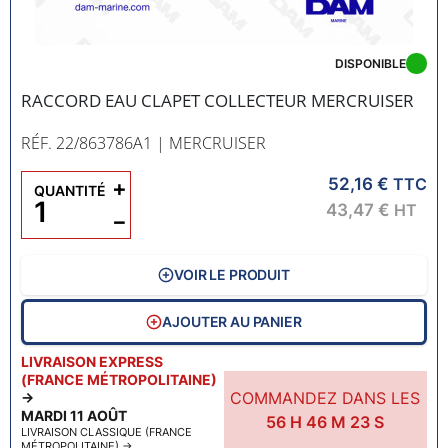
DISPONIBLE
RACCORD EAU CLAPET COLLECTEUR MERCRUISER
RÉF. 22/863786A1
| MERCRUISER
52,16 €
+
TTC
QUANTITÉ
43,47 €
HT
−
VOIR LE PRODUIT
AJOUTER AU PANIER
LIVRAISON EXPRESS
(FRANCE MÉTROPOLITAINE)
COMMANDEZ DANS LES
→
MARDI 11 AOÛT
56
H
46
M
22
S
LIVRAISON CLASSIQUE (FRANCE
MÉTROPOLITAINE)
→