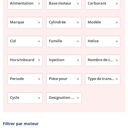
Alimentation
Base moteur
Carburant
aux exigences du milieu nautique.
Marque
Cylindrée
Modèle
Cid
Famille
Helice
Hors/inboard
Injection
Nombre de cylindre
Periode
Pièce pour
Type de transmission
Cycle
Designation commerciale
Filtrer par moteur