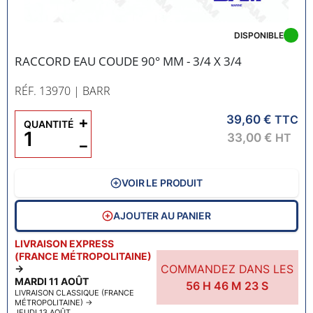
DISPONIBLE
RACCORD EAU COUDE 90° MM - 3/4 X 3/4
RÉF. 13970
| BARR
39,60 €
+
TTC
QUANTITÉ
33,00 €
HT
−
VOIR LE PRODUIT
AJOUTER AU PANIER
LIVRAISON EXPRESS
(FRANCE MÉTROPOLITAINE)
COMMANDEZ DANS LES
→
MARDI 11 AOÛT
56
H
46
M
22
S
LIVRAISON CLASSIQUE (FRANCE
MÉTROPOLITAINE)
→
JEUDI 13 AOÛT