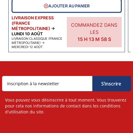
AJOUTER AU PANIER
LIVRAISON EXPRESS
(FRANCE
COMMANDEZ DANS
MÉTROPOLITAINE)
→
LES
LUNDI 10 AOÛT
15
H
13
M
58
S
LIVRAISON CLASSIQUE (FRANCE
MÉTROPOLITAINE)
→
MERCREDI 12 AOÛT
Vous pouvez vous désinscrire à tout moment. Vous trouverez
pour cela nos informations de contact dans les conditions
d'utilisation du site.