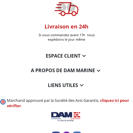
oom
Livraison en 24h
+30k Pi
que à Six-Fours
Si vous commandez avant 17h nous
Livrées
expédions le jour même

ESPACE CLIENT

A PROPOS DE DAM MARINE

LIENS UTILES
Marchand approuvé par la Société des Avis Garantis,
cliquez ici pour
vérifier
.