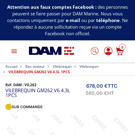
Attention aux faux comptes Facebook :
des personnes
peuvent se faire passer pour DAM Marine. Nous vous
contactons uniquement par
e-mail
ou par
téléphone
. Ne
répondez à aucune sollicitation reçue via un compte
Facebook non officiel.
0
menu
Accueil
Bas moteur
Vilebrequin
Vilebrequin
VILEBREQUIN GM262 V6 4.3L 1PCS
Réf. DAM :
VIL262
678,00 €
TTC
VILEBREQUIN GM262 V6 4.3L
565,00 €
HT
1PCS
SUR COMMANDE