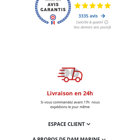
oom
Livraison en 24h
+30k Pi
que à Six-Fours
Si vous commandez avant 17h nous
Livrées
expédions le jour même

ESPACE CLIENT

A PROPOS DE DAM MARINE