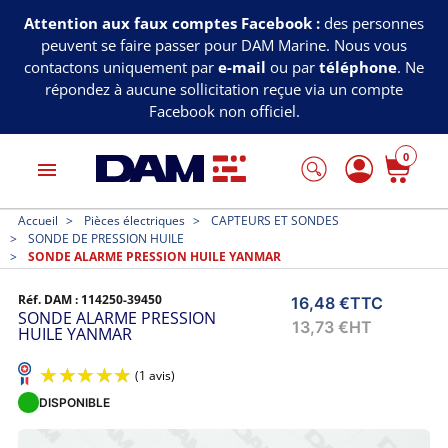
Attention aux faux comptes Facebook :
des personnes
peuvent se faire passer pour DAM Marine. Nous vous
contactons uniquement par
e-mail
ou par
téléphone
. Ne
répondez à aucune sollicitation reçue via un compte
Facebook non officiel.
0
menu
Accueil
Pièces électriques
CAPTEURS ET SONDES
SONDE DE PRESSION HUILE
SONDE ALARME PRESSION HUILE YANMAR
Réf. DAM :
114250-39450
16,48 €
TTC
SONDE ALARME PRESSION
13,73 €
HT
HUILE YANMAR
DISPONIBLE
(1 avis)