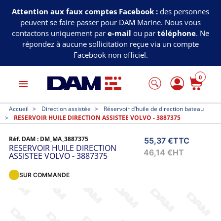
Attention aux faux comptes Facebook :
des personnes
peuvent se faire passer pour DAM Marine. Nous vous
contactons uniquement par
e-mail
ou par
téléphone
. Ne
répondez à aucune sollicitation reçue via un compte
Facebook non officiel.
0
menu
Accueil
Direction assistée
Réservoir d’huile de direction bateau
RESERVOIR HUILE DIRECTION ASSISTEE VOLVO - 3887375
Réf. DAM :
DM_MA_3887375
55,37 €
TTC
RESERVOIR HUILE DIRECTION
46,14 €
HT
ASSISTEE VOLVO - 3887375
SUR COMMANDE