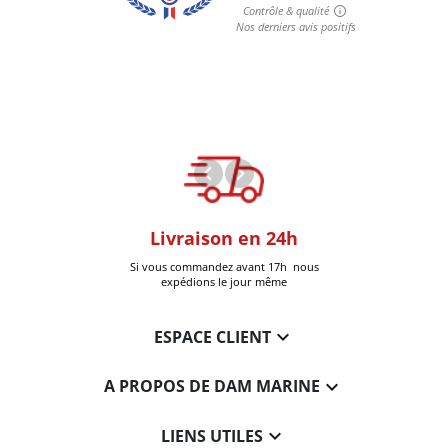
oom
Livraison en 24h
+30k Pi
que à Six-Fours
Si vous commandez avant 17h nous
Livrées
expédions le jour même

ESPACE CLIENT

A PROPOS DE DAM MARINE

LIENS UTILES