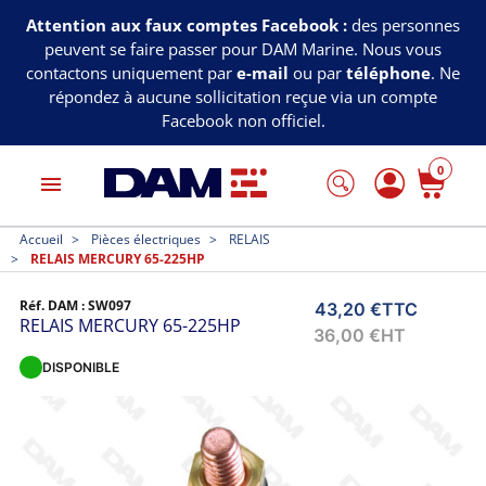
Attention aux faux comptes Facebook :
des personnes
peuvent se faire passer pour DAM Marine. Nous vous
contactons uniquement par
e-mail
ou par
téléphone
. Ne
répondez à aucune sollicitation reçue via un compte
Facebook non officiel.
0
menu
Accueil
Pièces électriques
RELAIS
RELAIS MERCURY 65-225HP
Réf. DAM :
SW097
43,20 €
TTC
RELAIS MERCURY 65-225HP
36,00 €
HT
DISPONIBLE