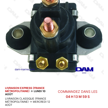
LIVRAISON EXPRESS (FRANCE
MÉTROPOLITAINE)
→
LUNDI 10
COMMANDEZ DANS LES
AOÛT
04
H
13
M
59
S
LIVRAISON CLASSIQUE (FRANCE
MÉTROPOLITAINE)
→
MERCREDI 12
AOÛT