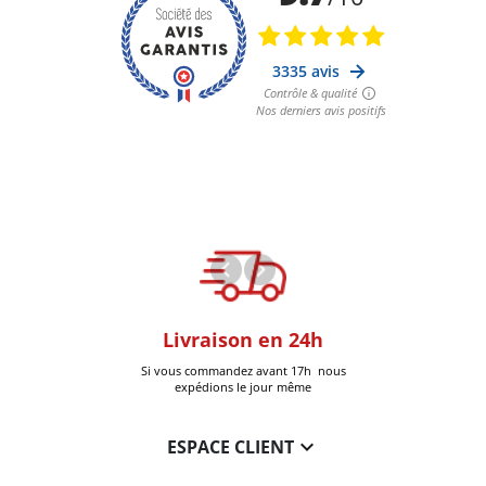
oom
Livraison en 24h
+30k Pi
que à Six-Fours
Si vous commandez avant 17h nous
Livrées
expédions le jour même

ESPACE CLIENT