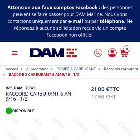
Attention aux faux comptes Facebook :
des personnes
peuvent se faire passer pour DAM Marine. Nous vous
contactons uniquement par
e-mail
ou par
téléphone
. Ne
répondez à aucune sollicitation reçue via un compte
Facebook non officiel.
0
menu
Accueil
Alimentation
POMPE A CARBURANT
Raccords carburant
RACCORD CARBURANT 6 AN 9/16 - 1/2
Réf. DAM :
703/6
21,00 €
TTC
RACCORD CARBURANT 6 AN
17,50 €
HT
9/16 - 1/2
DISPONIBLE