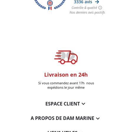
oom
Livraison en 24h
+30k Pi
que à Six-Fours
Si vous commandez avant 17h nous
Livrées
expédions le jour même

ESPACE CLIENT

A PROPOS DE DAM MARINE