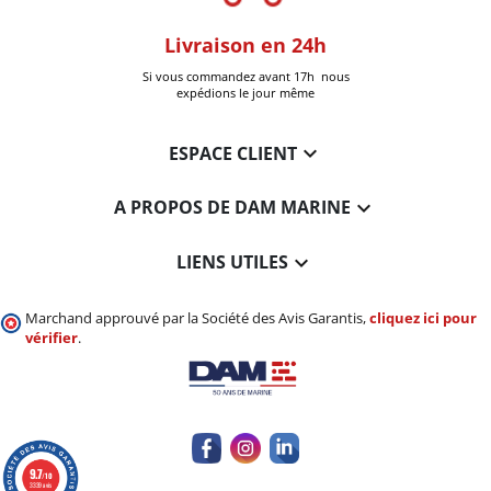
oom
Livraison en 24h
+30k Pi
que à Six-Fours
Si vous commandez avant 17h nous
Livrées
expédions le jour même

ESPACE CLIENT

A PROPOS DE DAM MARINE

LIENS UTILES
Marchand approuvé par la Société des Avis Garantis,
cliquez ici pour
vérifier
.
9.7
/10
3339 avis