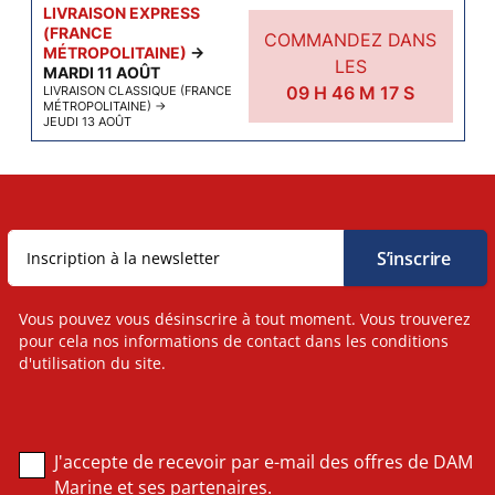
LIVRAISON EXPRESS
(FRANCE
COMMANDEZ DANS
MÉTROPOLITAINE)
→
LES
MARDI 11 AOÛT
09
H
46
M
17
S
LIVRAISON CLASSIQUE (FRANCE
MÉTROPOLITAINE)
→
JEUDI 13 AOÛT
Vous pouvez vous désinscrire à tout moment. Vous trouverez
pour cela nos informations de contact dans les conditions
d'utilisation du site.
J'accepte de recevoir par e-mail des offres de DAM
Marine et ses partenaires.