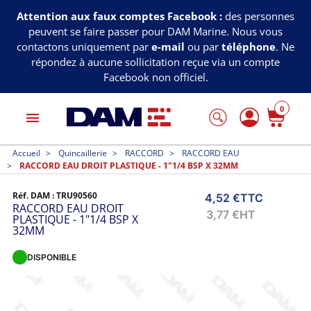
Attention aux faux comptes Facebook :
des personnes
peuvent se faire passer pour DAM Marine. Nous vous
contactons uniquement par
e-mail
ou par
téléphone
. Ne
répondez à aucune sollicitation reçue via un compte
Facebook non officiel.
0
menu
Accueil
Quincaillerie
RACCORD
RACCORD EAU
RACCORD EAU DROIT PLASTIQUE - 1"1/4 BSP X 32MM
Réf. DAM :
TRU90560
4,52 €
TTC
RACCORD EAU DROIT
3,77 €
HT
PLASTIQUE - 1"1/4 BSP X
32MM
DISPONIBLE