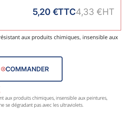
5,20 €
TTC
4,33 €
HT
résistant aux produits chimiques, insensible aux
iesel / essence et ne se dégradant pas avec les
10°C.
COMMANDER
nt aux produits chimiques, insensible aux peintures,
ne se dégradant pas avec les ultraviolets.