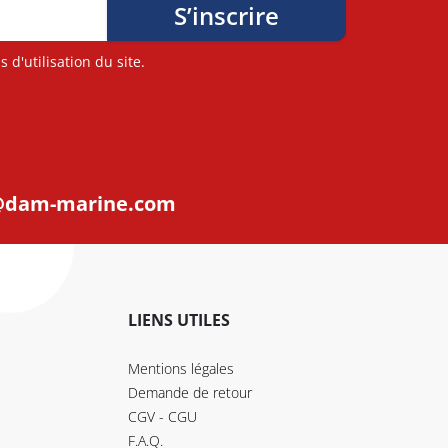
d'utilisation du site.
@dam-marine.com
LIENS UTILES
Mentions légales
Demande de retour
CGV - CGU
F.A.Q.