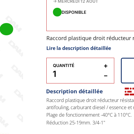
→
MERCREDI 12 AOÛT
DISPONIBLE
Raccord plastique droit réducteur 
peintures, antifouling, carburant d
Lire la description détaillée
ultraviolets.
+
QUANTITÉ
Plage de fonctionnement -40°C à 1
−
Réduction 25-19mm. 3/4-1"
Description détaillée
Raccord plastique droit réducteur résista
antifouling, carburant diesel / essence et 
Plage de fonctionnement -40°C à 110°C.
Réduction 25-19mm. 3/4-1"