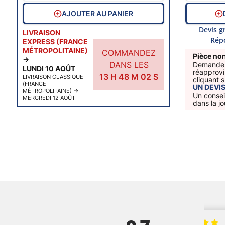
AJOUTER AU PANIER
Devis g
LIVRAISON
Rép
EXPRESS (FRANCE
MÉTROPOLITAINE)
COMMANDEZ
Pièce non
→
DANS LES
Demandez
LUNDI 10 AOÛT
réapprovi
13
H
48
M
01
S
LIVRAISON CLASSIQUE
cliquant 
(FRANCE
UN DEVI
MÉTROPOLITAINE)
→
Un consei
MERCREDI 12 AOÛT
dans la j