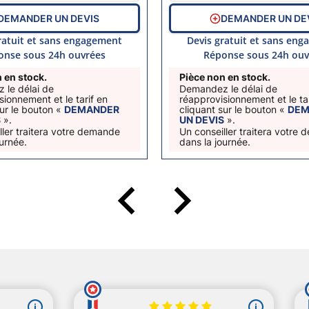
DEMANDER UN DEVIS
DEMANDER UN DE
ratuit et sans engagement
Devis gratuit et sans en
onse sous 24h ouvrées
Réponse sous 24h ouv
 en stock.
Pièce non en stock.
 le délai de
Demandez le délai de
sionnement et le tarif en
réapprovisionnement et le tar
sur le bouton «
DEMANDER
cliquant sur le bouton «
DEM
S
».
UN DEVIS
».
ller traitera votre demande
Un conseiller traitera votre
ournée.
dans la journée.
keyboard_arrow_left
keyboard_arrow_right
Précéd
Suiv