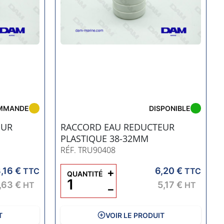
MMANDE
DISPONIBLE
EUR
RACCORD EAU REDUCTEUR
PLASTIQUE 38-32MM
RÉF. TRU90408
,16 €
6,20 €
TTC
+
TTC
QUANTITÉ
,63 €
5,17 €
HT
HT
−
T
VOIR LE PRODUIT