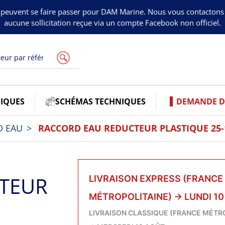
peuvent se faire passer pour DAM Marine. Nous vous contacton
aucune sollicitation reçue via un compte Facebook non officiel.
IQUES
SCHÉMAS TECHNIQUES
DEMANDE DE
D EAU
RACCORD EAU REDUCTEUR PLASTIQUE 25
TEUR
LIVRAISON EXPRESS (FRANCE
MÉTROPOLITAINE)
→
LUNDI 1
LIVRAISON CLASSIQUE (FRANCE MÉTR