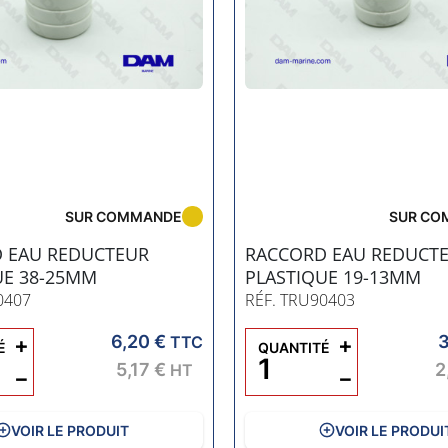
SUR COMMANDE
SUR CO
 EAU REDUCTEUR
RACCORD EAU REDUCT
UE 38-25MM
PLASTIQUE 19-13MM
0407
RÉF. TRU90403
6,20 €
3
+
TTC
+
É
QUANTITÉ
5,17 €
2
HT
−
−
VOIR LE PRODUIT
VOIR LE PRODUI