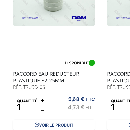
DISPONIBLE
RACCORD EAU REDUCTEUR
RACCORD
PLASTIQUE 32-25MM
PLASTIQ
RÉF. TRU90406
RÉF. TRU9
5,68 €
C
+
TTC
QUANTITÉ
QUANTIT
4,73 €
HT
−
VOIR LE PRODUIT