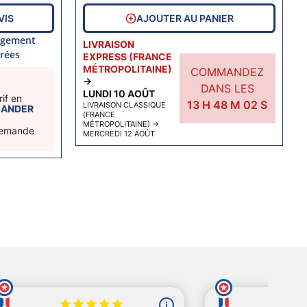
VIS
AJOUTER AU PANIER
gagement
LIVRAISON
rées
EXPRESS (FRANCE
MÉTROPOLITAINE)
COMMANDEZ
→
DANS LES
LUNDI 10 AOÛT
if en
13
H
48
M
01
S
LIVRAISON CLASSIQUE
ANDER
(FRANCE
MÉTROPOLITAINE)
→
 demande
MERCREDI 12 AOÛT
ent
ant