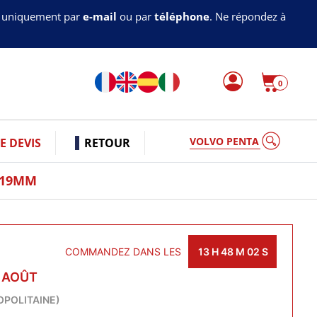
s uniquement par
e-mail
ou par
téléphone
. Ne répondez à
0
VOLVO PENTA
 DEVIS
RETOUR
-19MM
COMMANDEZ DANS LES
13
H
48
M
01
S
0 AOÛT
OPOLITAINE)