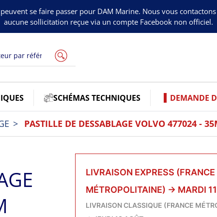
peuvent se faire passer pour DAM Marine. Nous vous contacton
aucune sollicitation reçue via un compte Facebook non officiel.
IQUES
SCHÉMAS TECHNIQUES
DEMANDE DE
GE
PASTILLE DE DESSABLAGE VOLVO 477024 - 3
LAGE
LIVRAISON EXPRESS (FRANCE
MÉTROPOLITAINE)
→
MARDI 1
M
LIVRAISON CLASSIQUE (FRANCE MÉTR