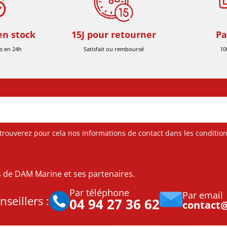
en stock
15J pour retourner
Pa
s en 24h
Satisfait ou remboursé
10
ouverez pour cela nos informations de contact dans les conditions 
es de DAM Marine et ses partenaires.
Par téléphone
Par email
seillers :
04 94 27 36 62
contact