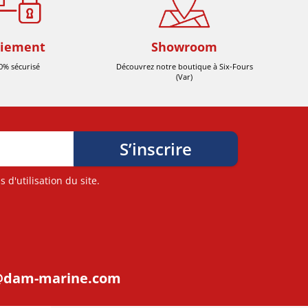
iement
Showroom
0% sécurisé
Découvrez notre boutique à Six-Fours
(Var)
d'utilisation du site.
@dam-marine.com