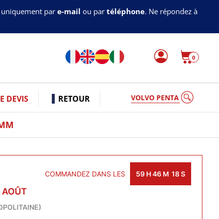
s uniquement par
e-mail
ou par
téléphone
. Ne répondez à
0
VOLVO PENTA
 DEVIS
RETOUR
5MM
COMMANDEZ DANS LES
59
H
46
M
17
S
1 AOÛT
OPOLITAINE)