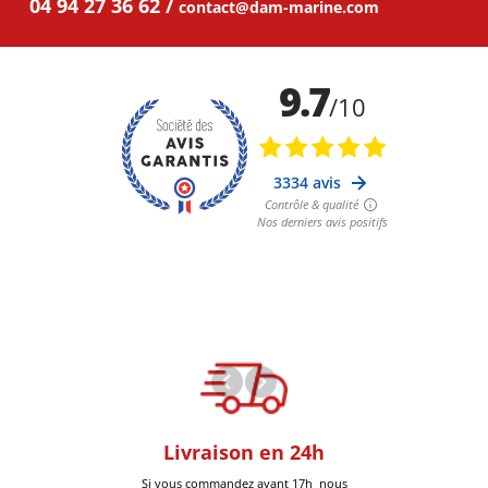
04 94 27 36 62
contact@dam-marine.com
oom
Livraison en 24h
+30k Pi
que à Six-Fours
Si vous commandez avant 17h nous
Livrées