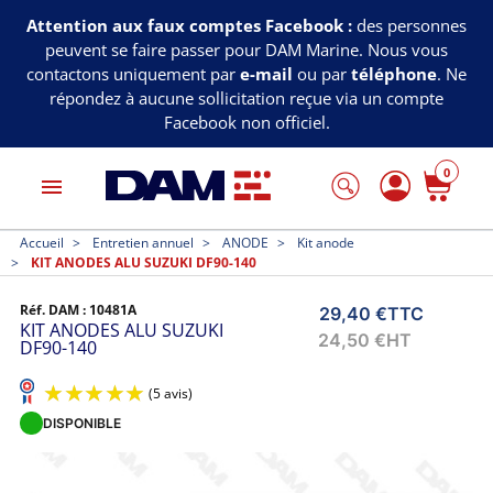
Attention aux faux comptes Facebook :
des personnes
peuvent se faire passer pour DAM Marine. Nous vous
contactons uniquement par
e-mail
ou par
téléphone
. Ne
répondez à aucune sollicitation reçue via un compte
Facebook non officiel.
0
menu
Accueil
Entretien annuel
ANODE
Kit anode
KIT ANODES ALU SUZUKI DF90-140
Réf. DAM :
10481A
29,40 €
TTC
KIT ANODES ALU SUZUKI
24,50 €
HT
DF90-140
DISPONIBLE
(5 avis)