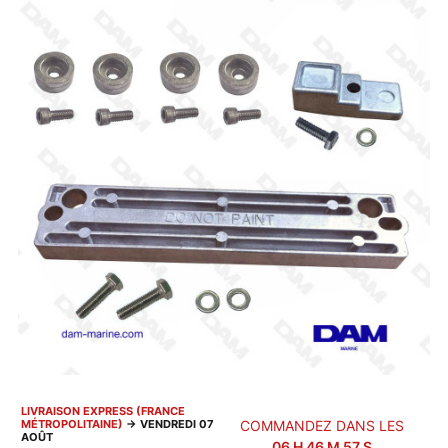
LIVRAISON EXPRESS (FRANCE
MÉTROPOLITAINE)
→
VENDREDI 07
COMMANDEZ DANS LES
AOÛT
06
H
46
M
56
S