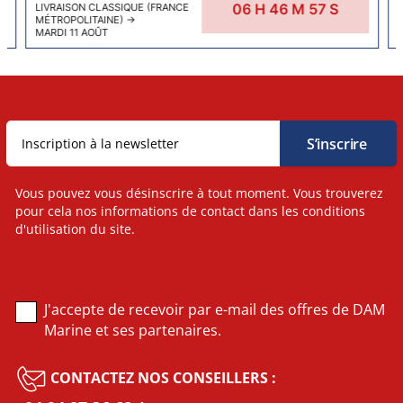
06
H
46
M
56
S
LIVRAISON CLASSIQUE (FRANCE
MÉTROPOLITAINE)
→
MARDI 11 AOÛT
Vous pouvez vous désinscrire à tout moment. Vous trouverez
pour cela nos informations de contact dans les conditions
d'utilisation du site.
J'accepte de recevoir par e-mail des offres de DAM
Marine et ses partenaires.
CONTACTEZ NOS CONSEILLERS :