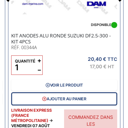
Précédent
DISPONIBLE
KIT ANODES ALU RONDE SUZUKI DF2.5-300 -
KIT 4PCS
RÉF. 00344A
20,40 €
+
TTC
QUANTITÉ
C
17,00 €
HT
−
VOIR LE PRODUIT
AJOUTER AU PANIER
LIVRAISON EXPRESS
(FRANCE
COMMANDEZ DANS
MÉTROPOLITAINE)
→
LES
VENDREDI 07 AOÛT