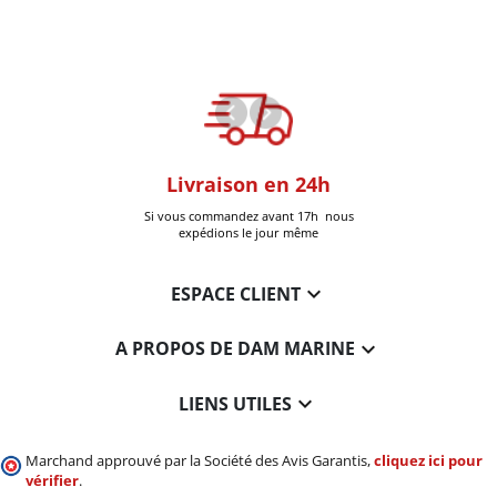
oom
Livraison en 24h
+30k Pi
que à Six-Fours
Si vous commandez avant 17h nous
Livrées
expédions le jour même

ESPACE CLIENT

A PROPOS DE DAM MARINE

LIENS UTILES
Marchand approuvé par la Société des Avis Garantis,
cliquez ici pour
vérifier
.