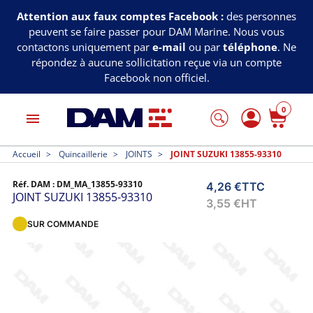
Attention aux faux comptes Facebook :
des personnes
peuvent se faire passer pour DAM Marine. Nous vous
contactons uniquement par
e-mail
ou par
téléphone
. Ne
répondez à aucune sollicitation reçue via un compte
Facebook non officiel.
0
menu
Accueil
Quincaillerie
JOINTS
JOINT SUZUKI 13855-93310
Réf. DAM :
DM_MA_13855-93310
4,26 €
TTC
JOINT SUZUKI 13855-93310
3,55 €
HT
SUR COMMANDE