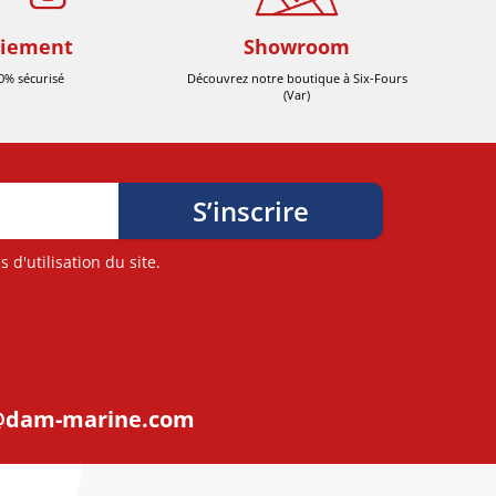
iement
Showroom
0% sécurisé
Découvrez notre boutique à Six-Fours
(Var)
d'utilisation du site.
@dam-marine.com