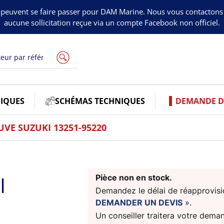
peuvent se faire passer pour DAM Marine. Nous vous contacton
aucune sollicitation reçue via un compte Facebook non officiel.
IQUES
SCHÉMAS TECHNIQUES
DEMANDE DE
UVE SUZUKI 13251-95220
I
Pièce non en stock.
Demandez le délai de réapprovisio
DEMANDER UN DEVIS
».
Un conseiller traitera votre dema