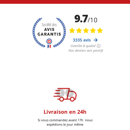
oom
Livraison en 24h
+30k Pi
que à Six-Fours
Si vous commandez avant 17h nous
Livrées
expédions le jour même