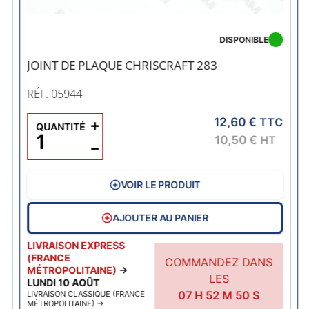
Précédent
DISPONIBLE
JOINT DE PLAQUE CHRISCRAFT 283
RÉF. 05944
12,60 €
C
+
TTC
QUANTITÉ
10,50 €
HT
−
VOIR LE PRODUIT
AJOUTER AU PANIER
LIVRAISON EXPRESS
(FRANCE
COMMANDEZ DANS
MÉTROPOLITAINE)
→
LES
LUNDI 10 AOÛT
07
H
52
M
49
S
LIVRAISON CLASSIQUE (FRANCE
MÉTROPOLITAINE)
→