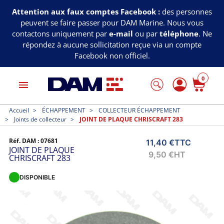
Attention aux faux comptes Facebook :
des personnes
peuvent se faire passer pour DAM Marine. Nous vous
contactons uniquement par
e-mail
ou par
téléphone
. Ne
répondez à aucune sollicitation reçue via un compte
Facebook non officiel.
0
menu
Accueil
ÉCHAPPEMENT
COLLECTEUR ÉCHAPPEMENT
Joints de collecteur
JOINT DE PLAQUE CHRISCRAFT 283
Réf. DAM :
07681
11,40 €
TTC
JOINT DE PLAQUE
9,50 €
HT
CHRISCRAFT 283
DISPONIBLE