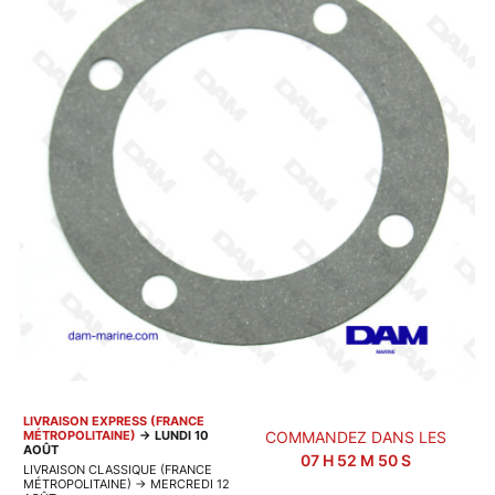
LIVRAISON EXPRESS (FRANCE
MÉTROPOLITAINE)
→
LUNDI 10
COMMANDEZ DANS LES
AOÛT
07
H
52
M
49
S
LIVRAISON CLASSIQUE (FRANCE
MÉTROPOLITAINE)
→
MERCREDI 12