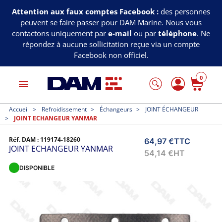
Attention aux faux comptes Facebook :
des personnes
peuvent se faire passer pour DAM Marine. Nous vous
contactons uniquement par
e-mail
ou par
téléphone
. Ne
répondez à aucune sollicitation reçue via un compte
Facebook non officiel.
0
menu
Accueil
Refroidissement
Échangeurs
JOINT ÉCHANGEUR
JOINT ECHANGEUR YANMAR
Réf. DAM :
119174-18260
64,97 €
TTC
JOINT ECHANGEUR YANMAR
54,14 €
HT
DISPONIBLE