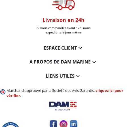
oom
Livraison en 24h
+30k Pi
que à Six-Fours
Si vous commandez avant 17h nous
Livrées
expédions le jour même

ESPACE CLIENT

A PROPOS DE DAM MARINE

LIENS UTILES
Marchand approuvé par la Société des Avis Garantis,
cliquez ici pour
vérifier
.