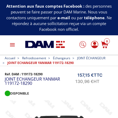
Attention aux faux comptes Facebook :
des personnes
peuvent se faire passer pour DAM Marine. Nous vous
contactons uniquement par
e-mail
ou par
téléphone
. Ne
répondez à aucune sollicitation reçue via un compte
Facebook non officiel.
0
menu
Accueil
Refroidissement
Échangeurs
JOINT ÉCHANGEUR
JOINT ECHANGEUR YANMAR 119172-18290
Réf. DAM :
119172-18290
157,15 €
TTC
JOINT ECHANGEUR YANMAR
130,96 €
HT
119172-18290
DISPONIBLE