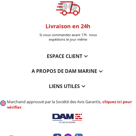
oom
Livraison en 24h
+30k Pi
que à Six-Fours
Si vous commandez avant 17h nous
Livrées
expédions le jour même

ESPACE CLIENT

A PROPOS DE DAM MARINE

LIENS UTILES
Marchand approuvé par la Société des Avis Garantis,
cliquez ici pour
vérifier
.