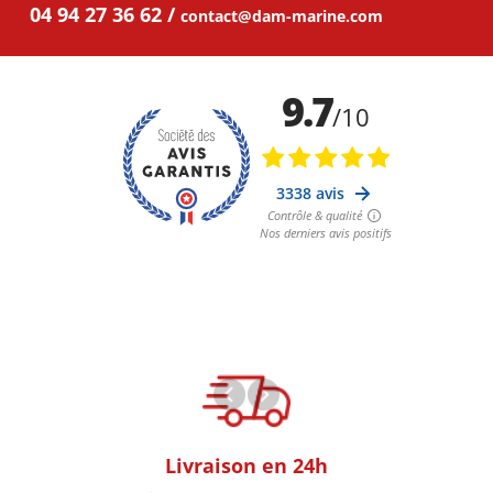
04 94 27 36 62
contact@dam-marine.com
oom
Livraison en 24h
+30k Pi