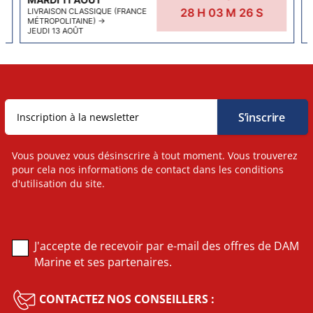
28
H
03
M
25
S
LIVRAISON CLASSIQUE (FRANCE
MÉTROPOLITAINE)
→
JEUDI 13 AOÛT
Vous pouvez vous désinscrire à tout moment. Vous trouverez
pour cela nos informations de contact dans les conditions
d'utilisation du site.
J'accepte de recevoir par e-mail des offres de DAM
Marine et ses partenaires.
CONTACTEZ NOS CONSEILLERS :