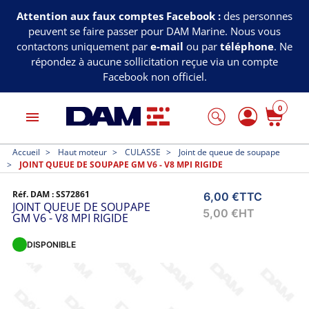
Attention aux faux comptes Facebook :
des personnes
peuvent se faire passer pour DAM Marine. Nous vous
contactons uniquement par
e-mail
ou par
téléphone
. Ne
répondez à aucune sollicitation reçue via un compte
Facebook non officiel.
0
menu
Accueil
Haut moteur
CULASSE
Joint de queue de soupape
JOINT QUEUE DE SOUPAPE GM V6 - V8 MPI RIGIDE
Réf. DAM :
SS72861
6,00 €
TTC
JOINT QUEUE DE SOUPAPE
5,00 €
HT
GM V6 - V8 MPI RIGIDE
DISPONIBLE