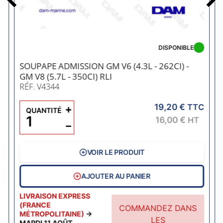
Précédent
DISPONIBLE
SOUPAPE ADMISSION GM V6 (4.3L - 262CI) -
GM V8 (5.7L - 350CI) RLI
RÉF. V4344
19,20 €
C
+
TTC
QUANTITÉ
16,00 €
HT
−
VOIR LE PRODUIT
AJOUTER AU PANIER
LIVRAISON EXPRESS
(FRANCE
COMMANDEZ DANS
MÉTROPOLITAINE)
→
LES
MARDI 11 AOÛT