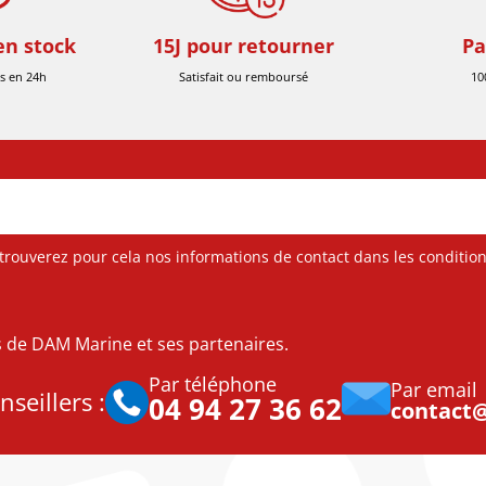
en stock
15J pour retourner
Pa
s en 24h
Satisfait ou remboursé
10
ouverez pour cela nos informations de contact dans les conditions 
es de DAM Marine et ses partenaires.
Par téléphone
Par email
seillers :
04 94 27 36 62
contact