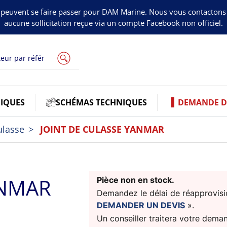
peuvent se faire passer pour DAM Marine. Nous vous contacton
aucune sollicitation reçue via un compte Facebook non officiel.
IQUES
SCHÉMAS TECHNIQUES
DEMANDE DE
ulasse
JOINT DE CULASSE YANMAR
ANMAR
Pièce non en stock.
Demandez le délai de réapprovisio
DEMANDER UN DEVIS
».
Un conseiller traitera votre dema