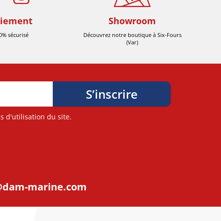
iement
Showroom
0% sécurisé
Découvrez notre boutique à Six-Fours
(Var)
d'utilisation du site.
@dam-marine.com