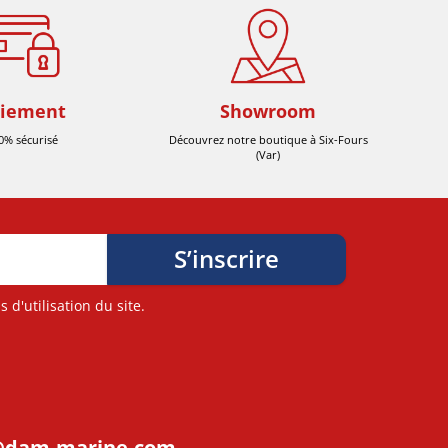
iement
Showroom
0% sécurisé
Découvrez notre boutique à Six-Fours
(Var)
d'utilisation du site.
@dam-marine.com