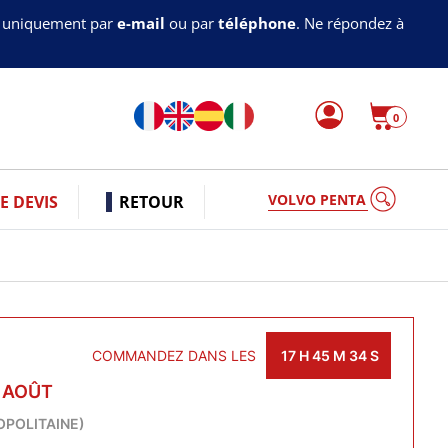
s uniquement par
e-mail
ou par
téléphone
. Ne répondez à
0
VOLVO PENTA
 DEVIS
RETOUR
COMMANDEZ DANS LES
17
H
45
M
33
S
0 AOÛT
OPOLITAINE)