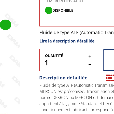
→
MERCREDI 12 AOÛT
DISPONIBLE
Fluide de type ATF (Automatic Tra
DEXRON ou MERCON est préconisée
Lire la description détaillée
hydraulique ou mécanique, où l
Conditionnement en bidon de 1L. C
+
QUANTITÉ
et bénéficie de la technologie Te
−
correspond à 12 x 1 litre.
Description détaillée
Fluide de type ATF (Automatic Transmiss
MERCON est préconisée. Transmission et 
norme DEXRON ou MERCON est demandée.
appartient à la gamme Standard et bénéf
conditionnement fabricant correspond à 12