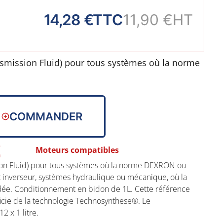
14,28 €
TTC
11,90 €
HT
nsmission Fluid) pour tous systèmes où la norme
. Transmission et inverseur, systèmes
a norme DEXRON ou MERCON est demandée.
ette référence appartient à la gamme Standard
COMMANDER
chnosynthese®. Le conditionnement fabricant
Moteurs compatibles
ion Fluid) pour tous systèmes où la norme DEXRON ou
inverseur, systèmes hydraulique ou mécanique, où la
 Conditionnement en bidon de 1L. Cette référence
icie de la technologie Technosynthese®. Le
 x 1 litre.