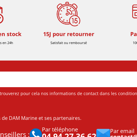
en stock
15J pour retourner
Pa
s en 24h
Satisfait ou remboursé
10
ouverez pour cela nos informations de contact dans les conditions 
es de DAM Marine et ses partenaires.
Par téléphone
Par email
seillers :
04 94 27 36 62
contact