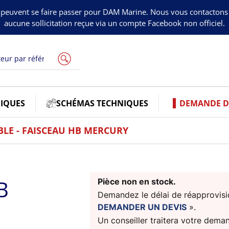
peuvent se faire passer pour DAM Marine. Nous vous contacton
aucune sollicitation reçue via un compte Facebook non officiel.
IQUES
SCHÉMAS TECHNIQUES
DEMANDE DE
BLE - FAISCEAU HB MERCURY
B
Pièce non en stock.
Demandez le délai de réapprovisio
DEMANDER UN DEVIS
».
Un conseiller traitera votre dema