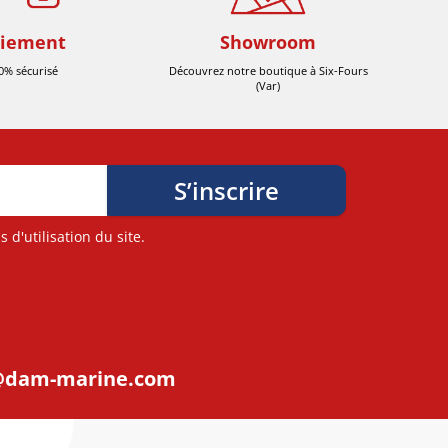
iement
Showroom
0% sécurisé
Découvrez notre boutique à Six-Fours
(Var)
d'utilisation du site.
@dam-marine.com