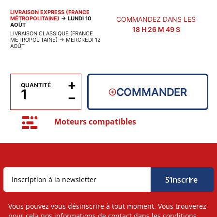
LIVRAISON EXPRESS (FRANCE
MÉTROPOLITAINE)
→
LUNDI 10
COMMANDEZ DANS LES
AOÛT
18
H
26
M
49
S
LIVRAISON CLASSIQUE (FRANCE
MÉTROPOLITAINE)
→
MERCREDI 12
AOÛT
+
QUANTITÉ
COMMANDER
−
Moteurs compatibles
Vous pouvez vous désinscrire à tout moment. Vous trouverez
pour cela nos informations de contact dans les conditions