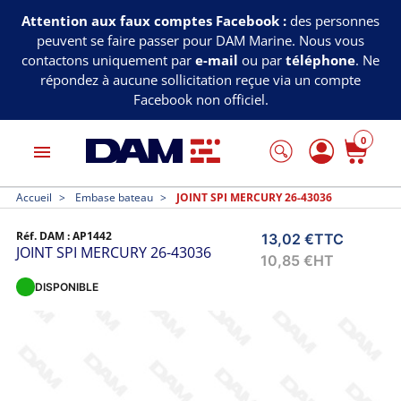
Attention aux faux comptes Facebook :
des personnes
peuvent se faire passer pour DAM Marine. Nous vous
contactons uniquement par
e-mail
ou par
téléphone
. Ne
répondez à aucune sollicitation reçue via un compte
Facebook non officiel.
0
menu
Accueil
Embase bateau
JOINT SPI MERCURY 26-43036
Réf. DAM :
AP1442
13,02 €
TTC
JOINT SPI MERCURY 26-43036
10,85 €
HT
DISPONIBLE