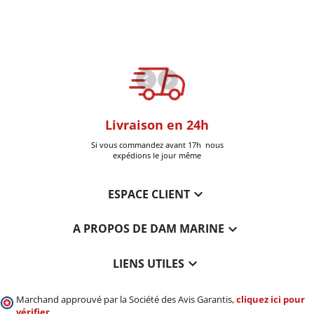
oom
Livraison en 24h
+30k Pi
que à Six-Fours
Si vous commandez avant 17h nous
Livrées
expédions le jour même

ESPACE CLIENT

A PROPOS DE DAM MARINE

LIENS UTILES
Marchand approuvé par la Société des Avis Garantis,
cliquez ici pour
vérifier
.