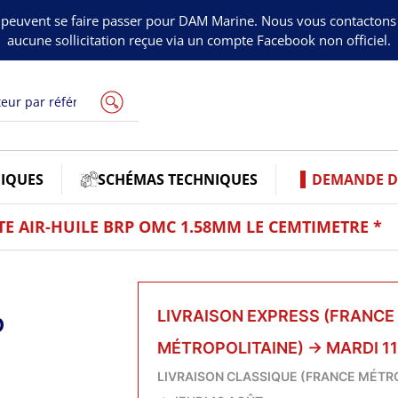
peuvent se faire passer pour DAM Marine. Nous vous contacton
aucune sollicitation reçue via un compte Facebook non officiel.
IQUES
SCHÉMAS TECHNIQUES
DEMANDE DE
TE AIR-HUILE BRP OMC 1.58MM LE CEMTIMETRE *
P
LIVRAISON EXPRESS (FRANCE
MÉTROPOLITAINE)
→
MARDI 1
LIVRAISON CLASSIQUE (FRANCE MÉTR