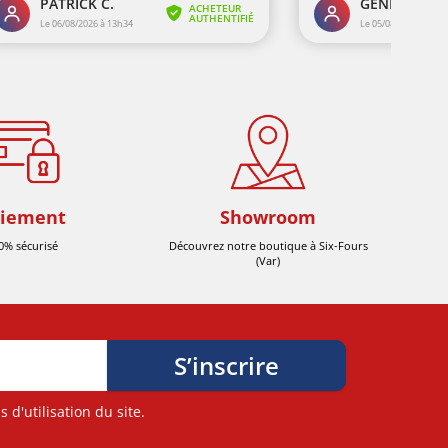
iement
Showroom
0% sécurisé
Découvrez notre boutique à Six-Fours
(Var)
d'utilisation du site.