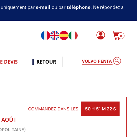
s uniquement par
e-mail
ou par
téléphone
. Ne répondez à
0
VO
 DEVIS
RETOUR
COMMANDEZ DANS LES
50
H
51
M
21
S
1 AOÛT
OPOLITAINE)