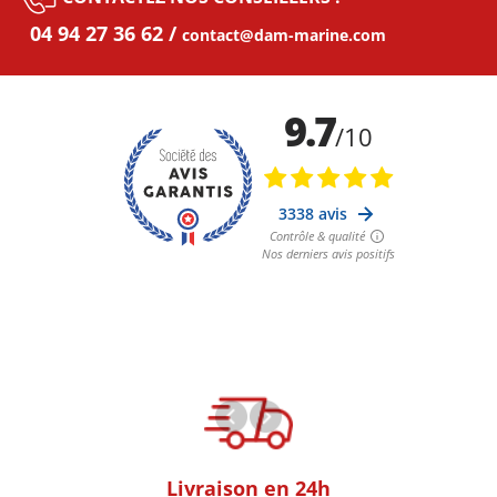
04 94 27 36 62
contact@dam-marine.com
oom
Livraison en 24h
+30k Pi