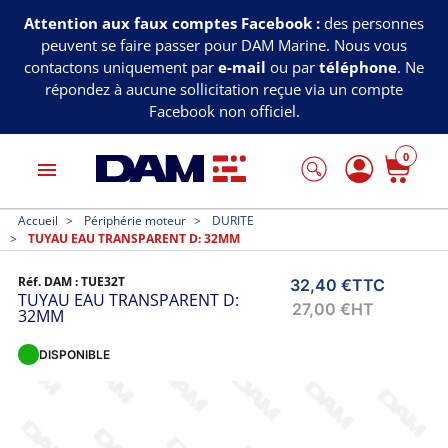
Attention aux faux comptes Facebook :
des personnes
peuvent se faire passer pour DAM Marine. Nous vous
contactons uniquement par
e-mail
ou par
téléphone
. Ne
répondez à aucune sollicitation reçue via un compte
Facebook non officiel.
0
menu
Accueil
Périphérie moteur
DURITE
TUYAU EAU TRANSPARENT D: 32MM
Réf. DAM :
TUE32T
32,40 €
TTC
TUYAU EAU TRANSPARENT D:
27,00 €
HT
32MM
DISPONIBLE